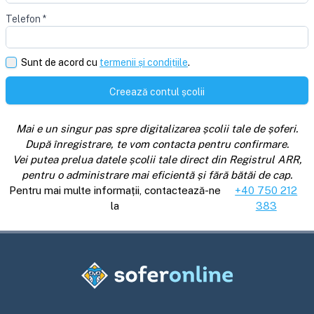
Telefon
*
Sunt de acord cu
termenii și condițiile
.
Creează contul școlii
Mai e un singur pas spre digitalizarea școlii tale de șoferi.
După înregistrare, te vom contacta pentru confirmare.
Vei putea prelua datele școlii tale direct din Registrul ARR,
pentru o administrare mai eficientă și fără bătăi de cap.
Pentru mai multe informații, contactează-ne
+40 750 212
la
383