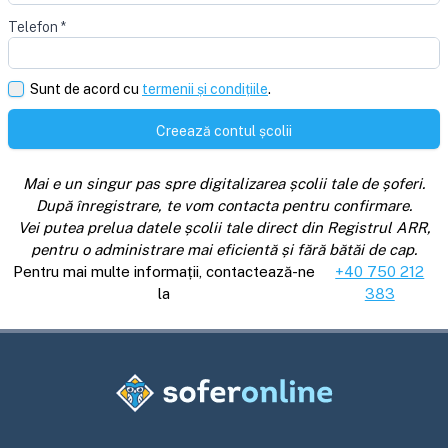
Telefon
*
Sunt de acord cu
termenii și condițiile
.
Creează contul școlii
Mai e un singur pas spre digitalizarea școlii tale de șoferi.
După înregistrare, te vom contacta pentru confirmare.
Vei putea prelua datele școlii tale direct din Registrul ARR,
pentru o administrare mai eficientă și fără bătăi de cap.
Pentru mai multe informații, contactează-ne
+40 750 212
la
383