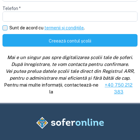
Telefon
*
Sunt de acord cu
termenii și condițiile
.
Creează contul școlii
Mai e un singur pas spre digitalizarea școlii tale de șoferi.
După înregistrare, te vom contacta pentru confirmare.
Vei putea prelua datele școlii tale direct din Registrul ARR,
pentru o administrare mai eficientă și fără bătăi de cap.
Pentru mai multe informații, contactează-ne
+40 750 212
la
383