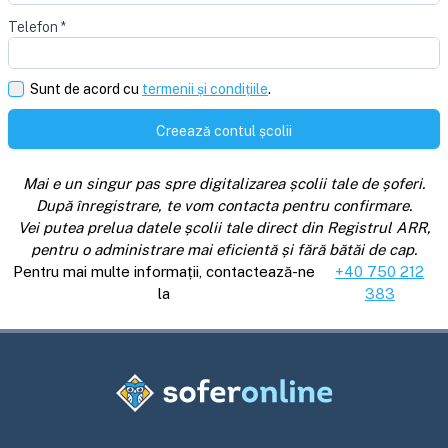
Telefon
*
Sunt de acord cu
termenii și condițiile
.
Creează contul școlii
Mai e un singur pas spre digitalizarea școlii tale de șoferi.
După înregistrare, te vom contacta pentru confirmare.
Vei putea prelua datele școlii tale direct din Registrul ARR,
pentru o administrare mai eficientă și fără bătăi de cap.
Pentru mai multe informații, contactează-ne
+40 750 212
la
383