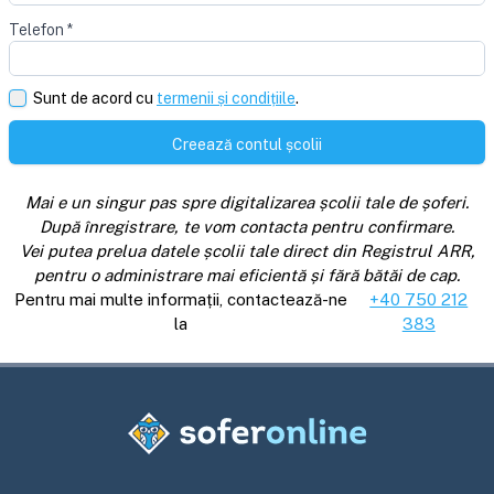
Telefon
*
Sunt de acord cu
termenii și condițiile
.
Creează contul școlii
Mai e un singur pas spre digitalizarea școlii tale de șoferi.
După înregistrare, te vom contacta pentru confirmare.
Vei putea prelua datele școlii tale direct din Registrul ARR,
pentru o administrare mai eficientă și fără bătăi de cap.
Pentru mai multe informații, contactează-ne
+40 750 212
la
383