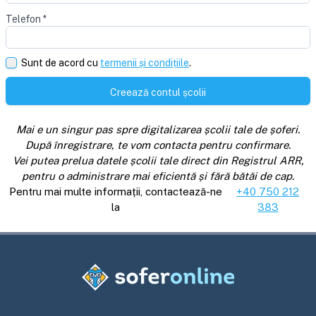
Telefon
*
Sunt de acord cu
termenii și condițiile
.
Creează contul școlii
Mai e un singur pas spre digitalizarea școlii tale de șoferi.
După înregistrare, te vom contacta pentru confirmare.
Vei putea prelua datele școlii tale direct din Registrul ARR,
pentru o administrare mai eficientă și fără bătăi de cap.
Pentru mai multe informații, contactează-ne
+40 750 212
la
383