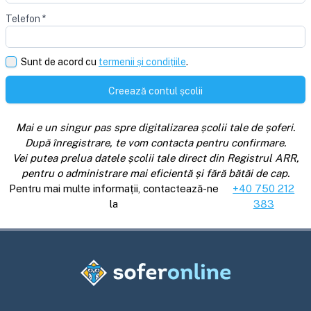
Telefon
*
Sunt de acord cu
termenii și condițiile
.
Creează contul școlii
Mai e un singur pas spre digitalizarea școlii tale de șoferi.
După înregistrare, te vom contacta pentru confirmare.
Vei putea prelua datele școlii tale direct din Registrul ARR,
pentru o administrare mai eficientă și fără bătăi de cap.
Pentru mai multe informații, contactează-ne
+40 750 212
la
383