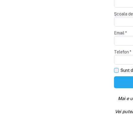
Școala de
Email
*
Telefon
*
Sunt d
Mai e u
Vei pute