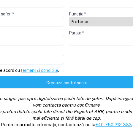
 șoferi
*
Funcția
*
Parola
*
e acord cu
termenii și condițiile
.
Creează contul școlii
n singur pas spre digitalizarea școlii tale de șoferi. După înregist
vom contacta pentru confirmare.
a prelua datele școlii tale direct din Registrul ARR, pentru o adm
mai eficientă și fără bătăi de cap.
Pentru mai multe informații, contactează-ne la
+40 750 212 383