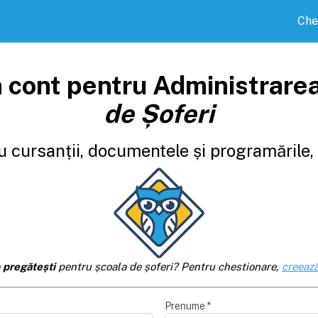
Che
 cont pentru Administrare
de Șoferi
 cursanții, documentele și programările, d
e
pregătești
pentru școala de șoferi? Pentru chestionare,
creează
Prenume
*