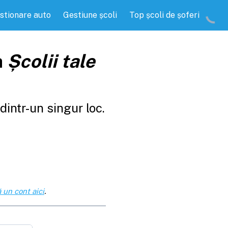
stionare auto
Gestiune școli
Top școli de șoferi
a
Școlii tale
intr-un singur loc.
 un cont aici
.