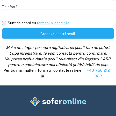
Telefon
*
Sunt de acord cu
termenii și condițiile
.
Creează contul școlii
Mai e un singur pas spre digitalizarea școlii tale de șoferi.
După înregistrare, te vom contacta pentru confirmare.
Vei putea prelua datele școlii tale direct din Registrul ARR,
pentru o administrare mai eficientă și fără bătăi de cap.
Pentru mai multe informații, contactează-ne
+40 750 212
la
383