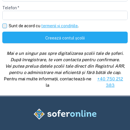
Telefon
*
Sunt de acord cu
termenii și condițiile
.
Creează contul școlii
Mai e un singur pas spre digitalizarea școlii tale de șoferi.
După înregistrare, te vom contacta pentru confirmare.
Vei putea prelua datele școlii tale direct din Registrul ARR,
pentru o administrare mai eficientă și fără bătăi de cap.
Pentru mai multe informații, contactează-ne
+40 750 212
la
383