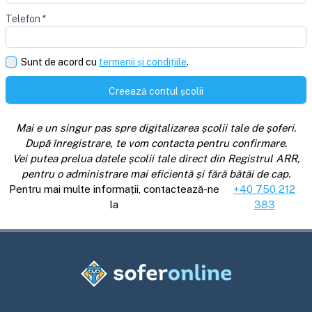
Telefon
*
Sunt de acord cu
termenii și condițiile
.
Creează contul școlii
Mai e un singur pas spre digitalizarea școlii tale de șoferi.
După înregistrare, te vom contacta pentru confirmare.
Vei putea prelua datele școlii tale direct din Registrul ARR,
pentru o administrare mai eficientă și fără bătăi de cap.
Pentru mai multe informații, contactează-ne
+40 750 212
la
383