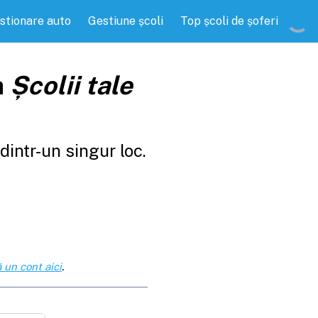
stionare auto
Gestiune școli
Top școli de șoferi
a
Școlii tale
intr-un singur loc.
 un cont aici
.