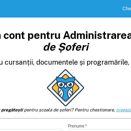
Che
 cont pentru Administrare
de Șoferi
 cursanții, documentele și programările, d
e
pregătești
pentru școala de șoferi? Pentru chestionare,
creează
Prenume
*