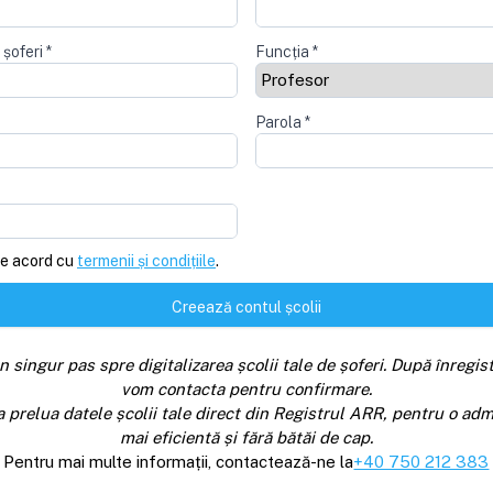
 șoferi
*
Funcția
*
Parola
*
e acord cu
termenii și condițiile
.
Creează contul școlii
n singur pas spre digitalizarea școlii tale de șoferi. După înregist
vom contacta pentru confirmare.
a prelua datele școlii tale direct din Registrul ARR, pentru o adm
mai eficientă și fără bătăi de cap.
Pentru mai multe informații, contactează-ne la
+40 750 212 383