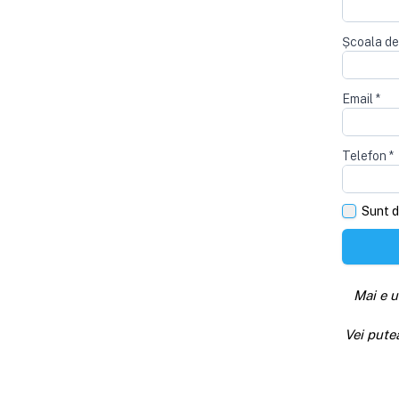
Școala de
Email
*
Telefon
*
Sunt d
Mai e u
Vei pute