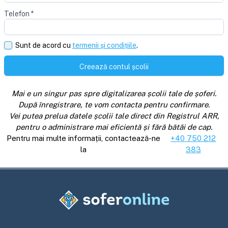
Telefon
*
Sunt de acord cu
termenii și condițiile
.
Creează contul școlii
Mai e un singur pas spre digitalizarea școlii tale de șoferi.
După înregistrare, te vom contacta pentru confirmare.
Vei putea prelua datele școlii tale direct din Registrul ARR,
pentru o administrare mai eficientă și fără bătăi de cap.
Pentru mai multe informații, contactează-ne
+40 750 212
la
383