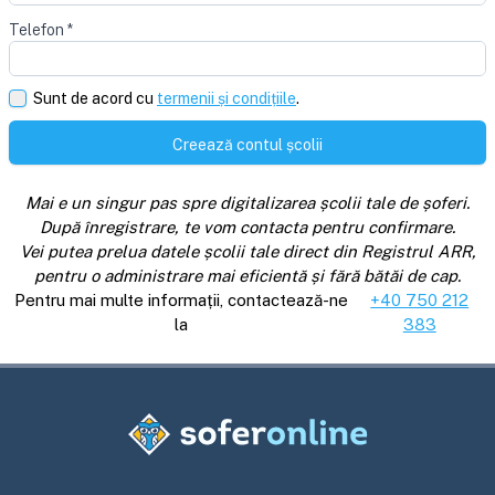
Telefon
*
Sunt de acord cu
termenii și condițiile
.
Creează contul școlii
Mai e un singur pas spre digitalizarea școlii tale de șoferi.
După înregistrare, te vom contacta pentru confirmare.
Vei putea prelua datele școlii tale direct din Registrul ARR,
pentru o administrare mai eficientă și fără bătăi de cap.
Pentru mai multe informații, contactează-ne
+40 750 212
la
383