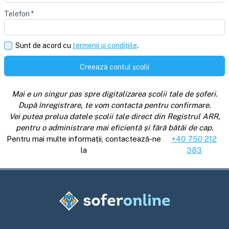
Telefon
*
Sunt de acord cu
termenii și condițiile
.
Creează contul școlii
Mai e un singur pas spre digitalizarea școlii tale de șoferi.
După înregistrare, te vom contacta pentru confirmare.
Vei putea prelua datele școlii tale direct din Registrul ARR,
pentru o administrare mai eficientă și fără bătăi de cap.
Pentru mai multe informații, contactează-ne
+40 750 212
la
383