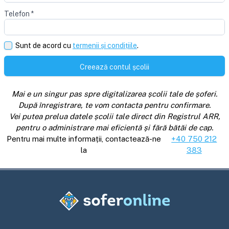
Telefon
*
Sunt de acord cu
termenii și condițiile
.
Creează contul școlii
Mai e un singur pas spre digitalizarea școlii tale de șoferi.
După înregistrare, te vom contacta pentru confirmare.
Vei putea prelua datele școlii tale direct din Registrul ARR,
pentru o administrare mai eficientă și fără bătăi de cap.
Pentru mai multe informații, contactează-ne
+40 750 212
la
383