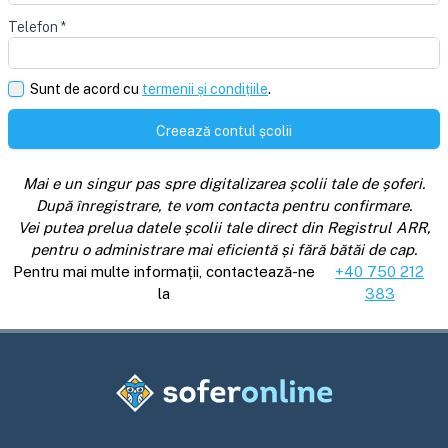
Telefon
*
Sunt de acord cu
termenii și condițiile
.
Creează contul școlii
Mai e un singur pas spre digitalizarea școlii tale de șoferi.
După înregistrare, te vom contacta pentru confirmare.
Vei putea prelua datele școlii tale direct din Registrul ARR,
pentru o administrare mai eficientă și fără bătăi de cap.
Pentru mai multe informații, contactează-ne
+40 750 212
la
383