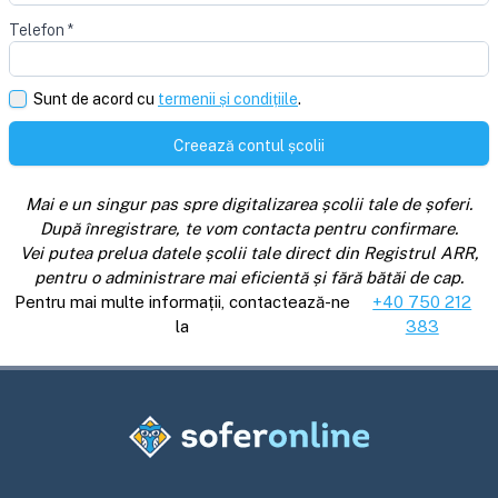
Telefon
*
Sunt de acord cu
termenii și condițiile
.
Creează contul școlii
Mai e un singur pas spre digitalizarea școlii tale de șoferi.
După înregistrare, te vom contacta pentru confirmare.
Vei putea prelua datele școlii tale direct din Registrul ARR,
pentru o administrare mai eficientă și fără bătăi de cap.
Pentru mai multe informații, contactează-ne
+40 750 212
la
383