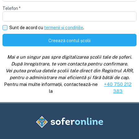
Telefon
*
Sunt de acord cu
termenii și condițiile
.
Creează contul școlii
Mai e un singur pas spre digitalizarea școlii tale de șoferi.
După înregistrare, te vom contacta pentru confirmare.
Vei putea prelua datele școlii tale direct din Registrul ARR,
pentru o administrare mai eficientă și fără bătăi de cap.
Pentru mai multe informații, contactează-ne
+40 750 212
la
383