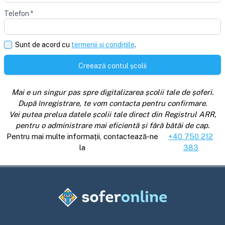
Telefon
*
Sunt de acord cu
termenii și condițiile
.
Creează contul școlii
Mai e un singur pas spre digitalizarea școlii tale de șoferi.
După înregistrare, te vom contacta pentru confirmare.
Vei putea prelua datele școlii tale direct din Registrul ARR,
pentru o administrare mai eficientă și fără bătăi de cap.
Pentru mai multe informații, contactează-ne
+40 750 212
la
383