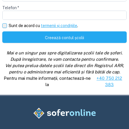
Telefon
*
Sunt de acord cu
termenii și condițiile
.
Creează contul școlii
Mai e un singur pas spre digitalizarea școlii tale de șoferi.
După înregistrare, te vom contacta pentru confirmare.
Vei putea prelua datele școlii tale direct din Registrul ARR,
pentru o administrare mai eficientă și fără bătăi de cap.
Pentru mai multe informații, contactează-ne
+40 750 212
la
383