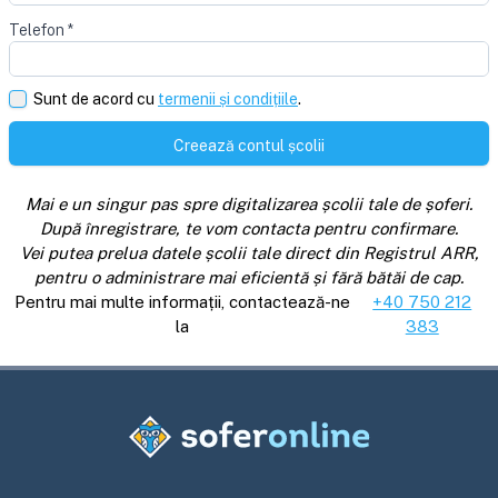
Telefon
*
Sunt de acord cu
termenii și condițiile
.
Creează contul școlii
Mai e un singur pas spre digitalizarea școlii tale de șoferi.
După înregistrare, te vom contacta pentru confirmare.
Vei putea prelua datele școlii tale direct din Registrul ARR,
pentru o administrare mai eficientă și fără bătăi de cap.
Pentru mai multe informații, contactează-ne
+40 750 212
la
383