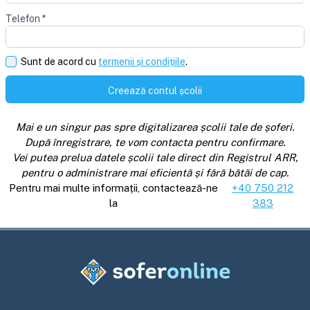
Telefon
*
Sunt de acord cu
termenii și condițiile
.
Creează contul școlii
Mai e un singur pas spre digitalizarea școlii tale de șoferi.
După înregistrare, te vom contacta pentru confirmare.
Vei putea prelua datele școlii tale direct din Registrul ARR,
pentru o administrare mai eficientă și fără bătăi de cap.
Pentru mai multe informații, contactează-ne
+40 750 212
la
383