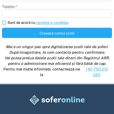
Telefon
*
Sunt de acord cu
termenii și condițiile
.
Creează contul școlii
Mai e un singur pas spre digitalizarea școlii tale de șoferi.
După înregistrare, te vom contacta pentru confirmare.
Vei putea prelua datele școlii tale direct din Registrul ARR,
pentru o administrare mai eficientă și fără bătăi de cap.
Pentru mai multe informații, contactează-ne
+40 750 212
la
383