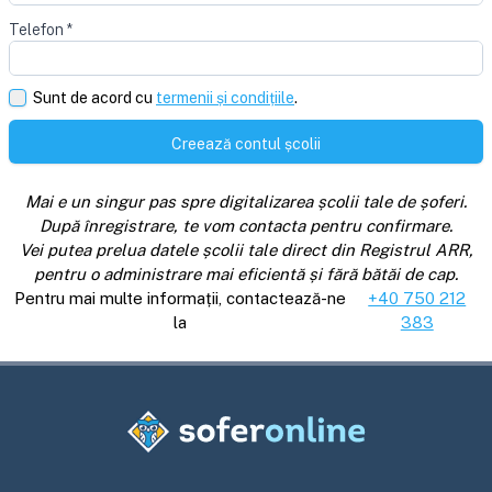
Telefon
*
Sunt de acord cu
termenii și condițiile
.
Creează contul școlii
Mai e un singur pas spre digitalizarea școlii tale de șoferi.
După înregistrare, te vom contacta pentru confirmare.
Vei putea prelua datele școlii tale direct din Registrul ARR,
pentru o administrare mai eficientă și fără bătăi de cap.
Pentru mai multe informații, contactează-ne
+40 750 212
la
383