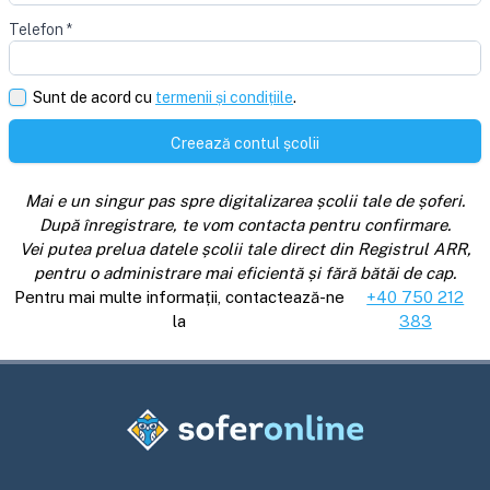
Telefon
*
Sunt de acord cu
termenii și condițiile
.
Creează contul școlii
Mai e un singur pas spre digitalizarea școlii tale de șoferi.
După înregistrare, te vom contacta pentru confirmare.
Vei putea prelua datele școlii tale direct din Registrul ARR,
pentru o administrare mai eficientă și fără bătăi de cap.
Pentru mai multe informații, contactează-ne
+40 750 212
la
383