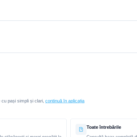
e cu pași simpli și clari,
continuă în aplicația
Toate întrebările
le stăpânești și mergi pregătit la
Consultă baza completă de