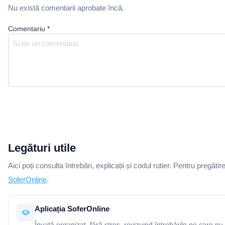
Nu există comentarii aprobate încă.
Comentariu
*
Legături utile
Aici poți consulta întrebări, explicații și codul rutier. Pentru pregătir
SoferOnline
.
Aplicația SoferOnline
Învață organizat, fără stres, revizuind întrebările pe care nu 