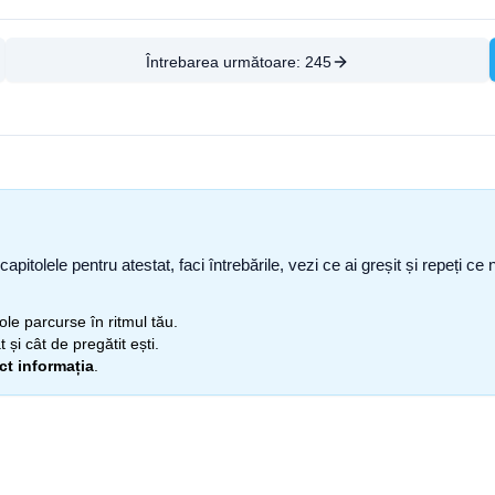
Întrebarea următoare:
245
capitolele pentru atestat, faci întrebările, vezi ce ai greșit și repeți 
itole parcurse în ritmul tău.
 și cât de pregătit ești.
ect informația
.