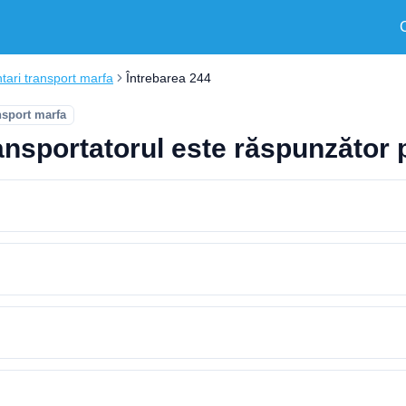
ari transport marfa
Întrebarea 244
nsport marfa
ansportatorul este răspunzător 