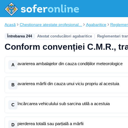
Acasă
Chestionare atestate profesional...
Agabaritice
Reglement
Întrebarea 244
Atestat conducători agabaritice
Reglementari tra
Conform convenției C.M.R., tr
avarierea ambalajelor din cauza condițiilor meteorologice
A
avarierea mărfii din cauza unui viciu propriu al acestuia
B
încărcarea vehiculului sub sarcina utilă a acestuia
C
pierderea totală sau parțială a mărfii
D