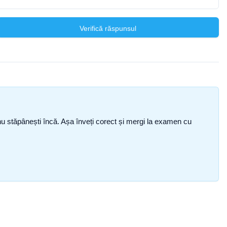
Verifică răspunsul
ce nu stăpânești încă. Așa înveți corect și mergi la examen cu