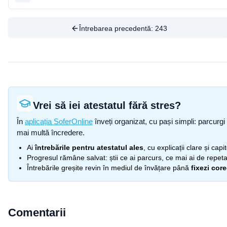
Întrebarea precedentă:
243
Vrei să iei atestatul fără stres?
În
aplicația SoferOnline
înveți organizat, cu pași simpli: parcurgi 
mai multă încredere.
Ai
întrebările pentru atestatul ales
, cu explicații clare și cap
Progresul rămâne salvat: știi ce ai parcurs, ce mai ai de repetat
Întrebările greșite revin în mediul de învățare până
fixezi cor
Comentarii