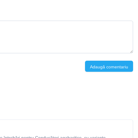
Adaugă comentariu
 întrebări pentru Conducători agabaritice, cu variante,