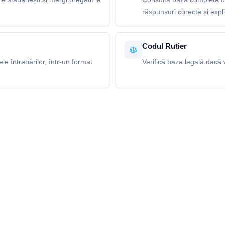
răspunsuri corecte și explic
Codul Rutier
e întrebărilor, într-un format
Verifică baza legală dacă v