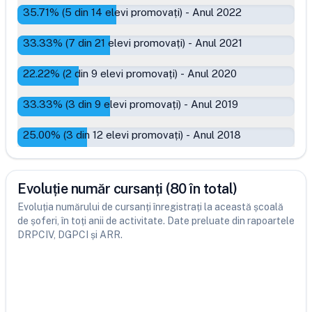
35.71
% (
5
din
14
elevi promovați)
-
Anul 2022
33.33
% (
7
din
21
elevi promovați)
-
Anul 2021
22.22
% (
2
din
9
elevi promovați)
-
Anul 2020
33.33
% (
3
din
9
elevi promovați)
-
Anul 2019
25.00
% (
3
din
12
elevi promovați)
-
Anul 2018
Evoluție număr cursanți (80 în total)
Evoluția numărului de cursanți înregistrați la această școală
de șoferi, în toți anii de activitate. Date preluate din rapoartele
DRPCIV, DGPCI și ARR.