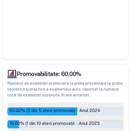
Promovabilitate:
60.00
%
Numărul de examinări promovate la prima prezentare la proba
teoretică și practică a examenului auto, raportat la numărul
total de examinări susținute, în anii anteriori.
60.00
% (
3
din
5
elevi promovați)
-
Anul 2024
10.00
% (
1
din
10
elevi promovați)
-
Anul 2023