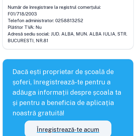
Număr de înregistrare la registrul comerțului:
F01/718/2003
Telefon administrator:
0258813252
Plătitor TVA:
Nu
Adresă sediu social:
JUD. ALBA, MUN. ALBA IULIA, STR.
BUCURESTI, NR.81
Dacă ești proprietar de școală de
șoferi, înregistrează-te pentru a
adăuga informații despre școala ta
și pentru a beneficia de aplicația
noastră gratuită!
Înregistrează-te acum