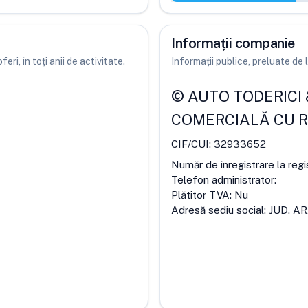
Informații companie
ri, în toți anii de activitate.
Informații publice, preluate d
©
AUTO TODERICI
COMERCIALĂ CU 
CIF/CUI:
32933652
Număr de înregistrare la regi
Telefon administrator:
Plătitor TVA:
Nu
Adresă sediu social:
JUD. A