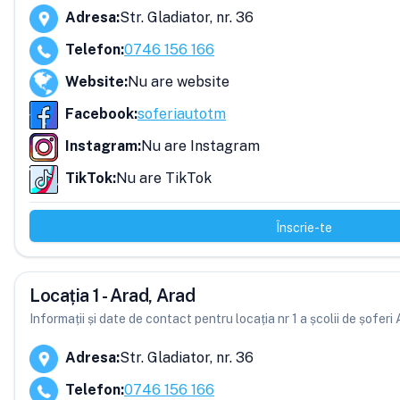
Adresa
:
Str. Gladiator, nr. 36
Telefon
:
0746 156 166
Website
:
Nu are website
Facebook
:
soferiautotm
Instagram
:
Nu are Instagram
TikTok
:
Nu are TikTok
Înscrie-te
Locația 1 - Arad, Arad
Informații și date de contact pentru locația nr 1 a școlii de șofer
Adresa
:
Str. Gladiator, nr. 36
Telefon
:
0746 156 166