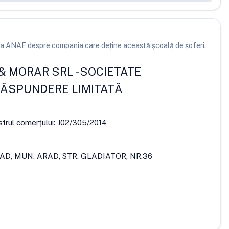
e la ANAF despre compania care deține această școală de șoferi.
 & MORAR SRL
-
SOCIETATE
RĂSPUNDERE LIMITATĂ
strul comerțului:
J02/305/2014
RAD, MUN. ARAD, STR. GLADIATOR, NR.36