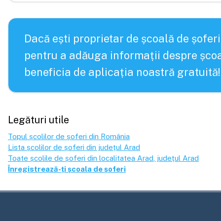
Dacă ești proprietar de școală de șoferi
pentru a adăuga informații despre școa
beneficia de aplicația noastră gratuită!
Legături utile
Topul școlilor de șoferi din România
Lista școlilor de șoferi din județul
Arad
Toate școlile de șoferi din localitatea
Arad
, județul
Arad
Înregistrează-ți școala de șoferi