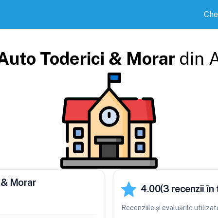
Che
Auto Toderici & Morar
din
i & Morar
4.00
(
3
recenzii în 
Recenziile și evaluările utiliz