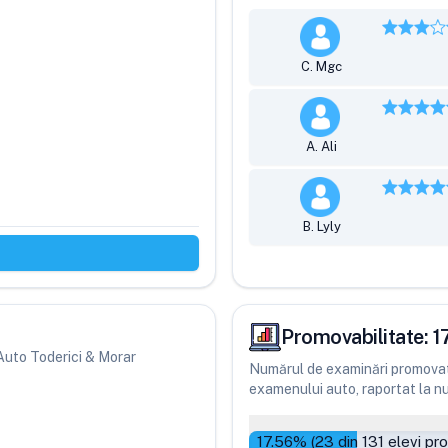
C. Mgc
A. Ali
B. Lyly
Promovabilitate:
1
i Auto Toderici & Morar
Numărul de examinări promovate
examenului auto, raportat la num
17.56
% (
23
din
131
elevi pr