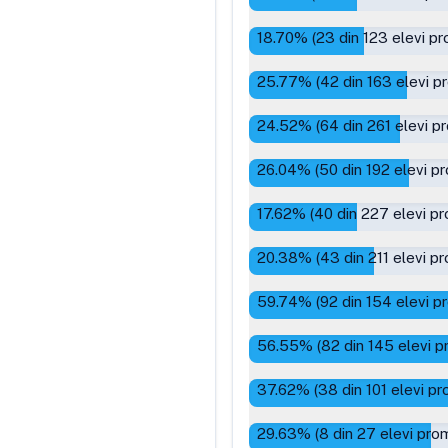
18.70
% (
23
din
123
elevi pr
25.77
% (
42
din
163
elevi p
24.52
% (
64
din
261
elevi p
26.04
% (
50
din
192
elevi pr
17.62
% (
40
din
227
elevi pr
20.38
% (
43
din
211
elevi pr
59.74
% (
92
din
154
elevi p
56.55
% (
82
din
145
elevi p
37.62
% (
38
din
101
elevi pr
29.63
% (
8
din
27
elevi prom