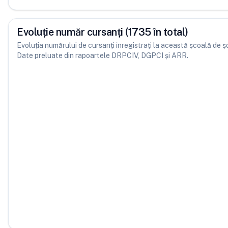
Evoluție număr cursanți (1735 în total)
Evoluția numărului de cursanți înregistrați la această școală de șofe
Date preluate din rapoartele DRPCIV, DGPCI și ARR.