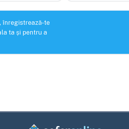
, înregistrează-te
la ta și pentru a