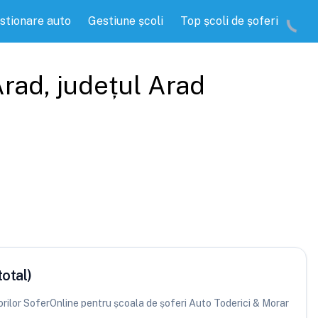
stionare auto
Gestiune școli
Top școli de șoferi
Arad
, județul
Arad
total)
atorilor SoferOnline pentru școala de șoferi Auto Toderici & Morar