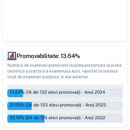
Promovabilitate:
13.64
%
Numărul de examinări promovate la prima prezentare la proba
teoretică și practică a examenului auto, raportat la numărul
total de examinări susținute, în anii anteriori.
13.64
% (
18
din
132
elevi promovați)
-
Anul 2024
21.05
% (
28
din
133
elevi promovați)
-
Anul 2023
32.16
% (
64
din
199
elevi promovați)
-
Anul 2022