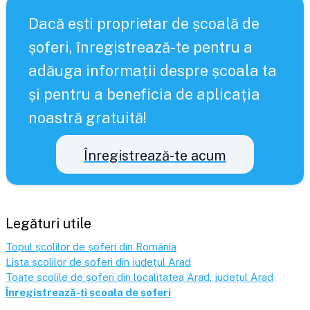
Dacă ești proprietar de școală de
șoferi, înregistrează-te pentru a
adăuga informații despre școala ta
și pentru a beneficia de aplicația
noastră gratuită!
Înregistrează-te acum
Legături utile
Topul școlilor de șoferi din România
Lista școlilor de șoferi din județul
Arad
Toate școlile de șoferi din localitatea
Arad
, județul
Arad
Înregistrează-ți școala de șoferi