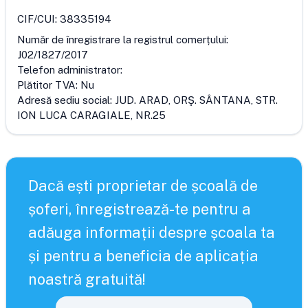
CIF/CUI:
38335194
Număr de înregistrare la registrul comerțului:
J02/1827/2017
Telefon administrator:
Plătitor TVA:
Nu
Adresă sediu social:
JUD. ARAD, ORŞ. SÂNTANA, STR.
ION LUCA CARAGIALE, NR.25
Dacă ești proprietar de școală de
șoferi, înregistrează-te pentru a
adăuga informații despre școala ta
și pentru a beneficia de aplicația
noastră gratuită!