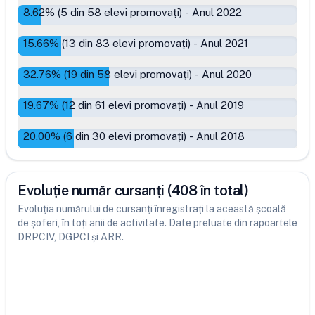
8.62
% (
5
din
58
elevi promovați)
-
Anul 2022
15.66
% (
13
din
83
elevi promovați)
-
Anul 2021
32.76
% (
19
din
58
elevi promovați)
-
Anul 2020
19.67
% (
12
din
61
elevi promovați)
-
Anul 2019
20.00
% (
6
din
30
elevi promovați)
-
Anul 2018
Evoluție număr cursanți (408 în total)
Evoluția numărului de cursanți înregistrați la această școală
de șoferi, în toți anii de activitate. Date preluate din rapoartele
DRPCIV, DGPCI și ARR.