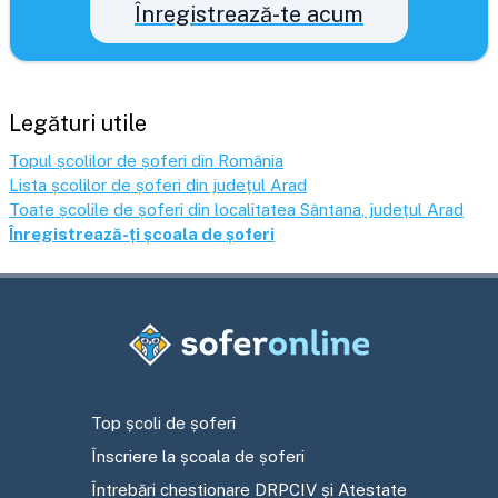
Înregistrează-te acum
Legături utile
Topul școlilor de șoferi din România
Lista școlilor de șoferi din județul
Arad
Toate școlile de șoferi din localitatea
Sântana
, județul
Arad
Înregistrează-ți școala de șoferi
Top școli de șoferi
Înscriere la școala de șoferi
Întrebări chestionare DRPCIV și Atestate