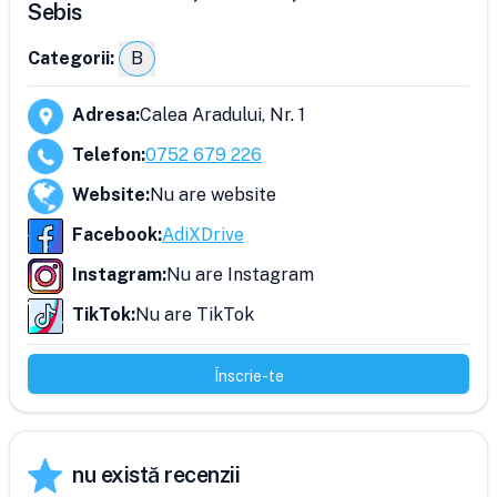
Sebis
Categorii:
B
Adresa
:
Calea Aradului, Nr. 1
Telefon
:
0752 679 226
Website
:
Nu are website
Facebook
:
AdiXDrive
Instagram
:
Nu are Instagram
TikTok
:
Nu are TikTok
Înscrie-te
nu există recenzii