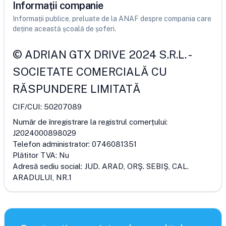
Informații companie
Informații publice, preluate de la ANAF despre compania care
deține această școală de șoferi.
©
ADRIAN GTX DRIVE 2024 S.R.L.
-
SOCIETATE COMERCIALĂ CU
RĂSPUNDERE LIMITATĂ
CIF/CUI:
50207089
Număr de înregistrare la registrul comerțului:
J2024000898029
Telefon administrator:
0746081351
Plătitor TVA:
Nu
Adresă sediu social:
JUD. ARAD, ORŞ. SEBIŞ, CAL.
ARADULUI, NR.1