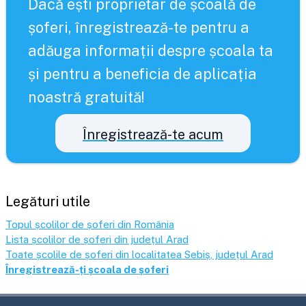
Dacă ești proprietar de școală de
șoferi, înregistrează-te pentru a
adăuga informații despre școala ta
și pentru a beneficia de aplicația
noastră gratuită!
Înregistrează-te acum
Legături utile
Topul școlilor de șoferi din România
Lista școlilor de șoferi din județul
Arad
Toate școlile de șoferi din localitatea
Sebiș
, județul
Arad
Înregistrează-ți școala de șoferi