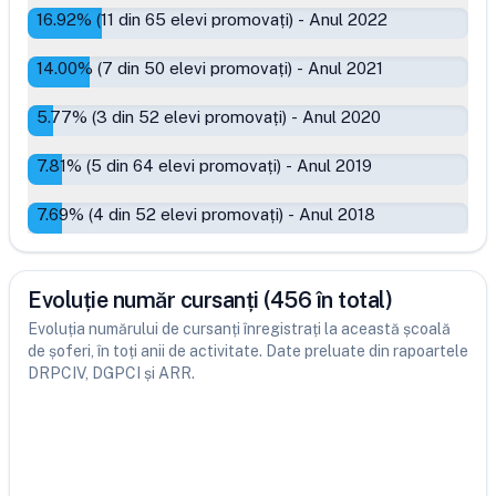
16.92
% (
11
din
65
elevi promovați)
-
Anul 2022
14.00
% (
7
din
50
elevi promovați)
-
Anul 2021
5.77
% (
3
din
52
elevi promovați)
-
Anul 2020
7.81
% (
5
din
64
elevi promovați)
-
Anul 2019
7.69
% (
4
din
52
elevi promovați)
-
Anul 2018
Evoluție număr cursanți (456 în total)
Evoluția numărului de cursanți înregistrați la această școală
de șoferi, în toți anii de activitate. Date preluate din rapoartele
DRPCIV, DGPCI și ARR.