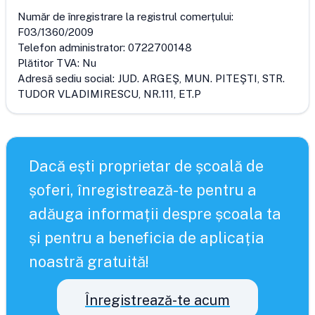
Număr de înregistrare la registrul comerțului:
F03/1360/2009
Telefon administrator:
0722700148
Plătitor TVA:
Nu
Adresă sediu social:
JUD. ARGEŞ, MUN. PITEŞTI, STR.
TUDOR VLADIMIRESCU, NR.111, ET.P
Dacă ești proprietar de școală de
șoferi, înregistrează-te pentru a
adăuga informații despre școala ta
și pentru a beneficia de aplicația
noastră gratuită!
Înregistrează-te acum