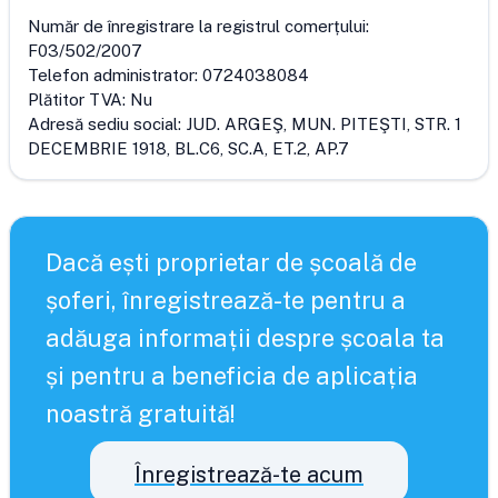
Număr de înregistrare la registrul comerțului:
F03/502/2007
Telefon administrator:
0724038084
Plătitor TVA:
Nu
Adresă sediu social:
JUD. ARGEŞ, MUN. PITEŞTI, STR. 1
DECEMBRIE 1918, BL.C6, SC.A, ET.2, AP.7
Dacă ești proprietar de școală de
șoferi, înregistrează-te pentru a
adăuga informații despre școala ta
și pentru a beneficia de aplicația
noastră gratuită!
Înregistrează-te acum