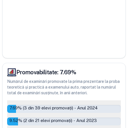
Promovabilitate:
7.69
%
Numărul de examinări promovate la prima prezentare la proba
teoretică și practică a examenului auto, raportat la numărul
total de examinări susținute, în anii anteriori.
7.69
% (
3
din
39
elevi promovați)
-
Anul 2024
9.52
% (
2
din
21
elevi promovați)
-
Anul 2023