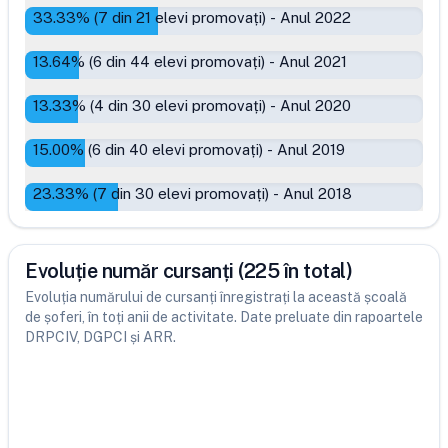
33.33
% (
7
din
21
elevi promovați)
-
Anul 2022
13.64
% (
6
din
44
elevi promovați)
-
Anul 2021
13.33
% (
4
din
30
elevi promovați)
-
Anul 2020
15.00
% (
6
din
40
elevi promovați)
-
Anul 2019
23.33
% (
7
din
30
elevi promovați)
-
Anul 2018
Evoluție număr cursanți (225 în total)
Evoluția numărului de cursanți înregistrați la această școală
de șoferi, în toți anii de activitate. Date preluate din rapoartele
DRPCIV, DGPCI și ARR.