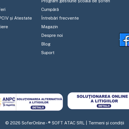
Program gestiune școala de șoferi
eri
Cumpără
PCIV și Atestate
Întrebări frecvente
tiere
Magazin
Despre noi
Blog
Suport
©
2026
SoferOnline - ® SOFT ATAC SRL |
Termeni și condiții