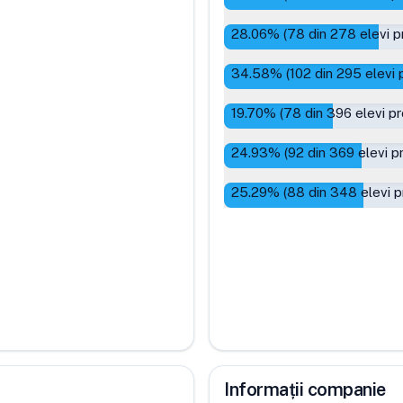
28.06
% (
78
din
278
elevi p
34.58
% (
102
din
295
elevi 
19.70
% (
78
din
396
elevi p
24.93
% (
92
din
369
elevi p
25.29
% (
88
din
348
elevi p
Informații companie