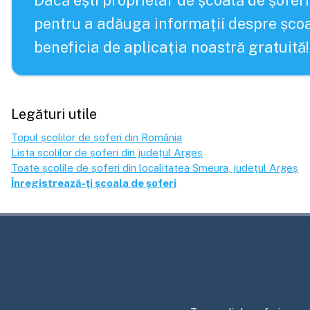
Dacă ești proprietar de școală de șoferi
pentru a adăuga informații despre școa
beneficia de aplicația noastră gratuită!
Legături utile
Topul școlilor de șoferi din România
Lista școlilor de șoferi din județul
Argeș
Toate școlile de șoferi din localitatea
Smeura
, județul
Argeș
Înregistrează-ți școala de șoferi