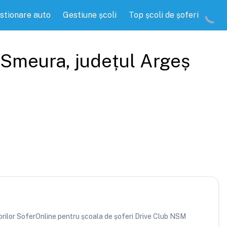
stionare auto
Gestiune școli
Top școli de șoferi
Smeura
, județul
Argeș
atorilor SoferOnline pentru școala de șoferi Drive Club NSM