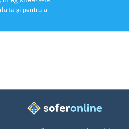
, înregistrează-te
la ta și pentru a