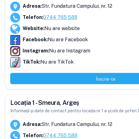
Adresa
:
Str. Fundatura Campului, nr. 12
Telefon
:
0744 765 588
Website
:
Nu are website
Facebook
:
Nu are Facebook
Instagram
:
Nu are Instagram
TikTok
:
Nu are TikTok
Înscrie-te
Locația 1 - Smeura, Argeș
Informații și date de contact pentru locația nr 1 a școlii de șofe
Adresa
:
Str. Fundatura Campului, nr. 12
Telefon
:
0744 765 588