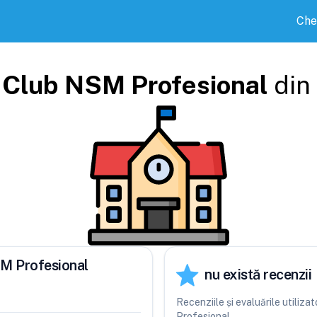
Che
 Club NSM Profesional
din
SM Profesional
nu există recenzii
Recenziile și evaluările utiliz
Profesional