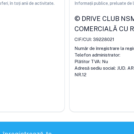
ri, în toți anii de activitate.
Informații publice, preluate d
©
DRIVE CLUB NSM
COMERCIALĂ CU 
CIF/CUI:
39228021
Număr de înregistrare la regi
Telefon administrator:
Plătitor TVA:
Nu
Adresă sediu social:
JUD. A
NR.12