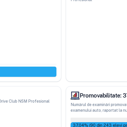
Promovabilitate:
3
ri Drive Club NSM Profesional
Numărul de examinări promovate
examenului auto, raportat la num
37.04
% (
90
din
243
elevi p