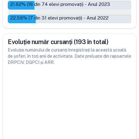
21.62
% (
16
din
74
elevi promovați)
-
Anul 2023
22.58
% (
7
din
31
elevi promovați)
-
Anul 2022
Evoluție număr cursanți (193 în total)
Evoluția numărului de cursanți înregistrați la această școală
de șoferi, în toți anii de activitate. Date preluate din rapoartele
DRPCIV, DGPCI și ARR.