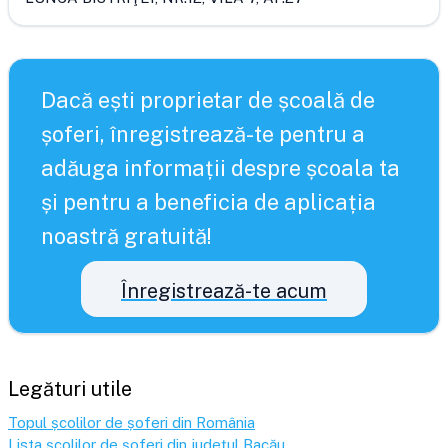
Dacă ești proprietar de școală de
șoferi, înregistrează-te pentru a
adăuga informații despre școala ta
și pentru a beneficia de aplicația
noastră gratuită!
Înregistrează-te acum
Legături utile
Topul școlilor de șoferi din România
Lista școlilor de șoferi din județul
Bacău