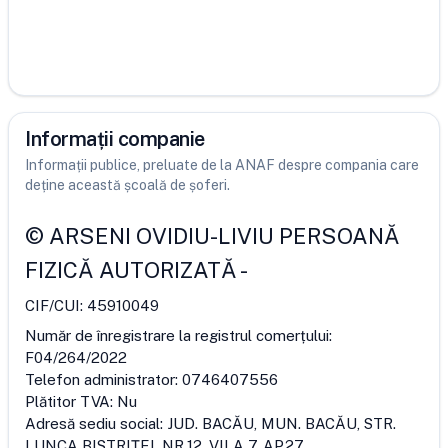
Informații companie
Informații publice, preluate de la ANAF despre compania care
deține această școală de șoferi.
©
ARSENI OVIDIU-LIVIU PERSOANĂ
FIZICĂ AUTORIZATĂ
-
CIF/CUI:
45910049
Număr de înregistrare la registrul comerțului:
F04/264/2022
Telefon administrator:
0746407556
Plătitor TVA:
Nu
Adresă sediu social:
JUD. BACĂU, MUN. BACĂU, STR.
LUNCA BISTRIŢEI, NR.12, VILA 7, AP.27