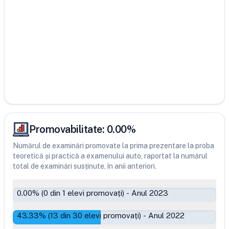
Promovabilitate:
0.00
%
Numărul de examinări promovate la prima prezentare la proba
teoretică și practică a examenului auto, raportat la numărul
total de examinări susținute, în anii anteriori.
0.00
% (
0
din
1
elevi promovați)
-
Anul 2023
43.33
% (
13
din
30
elevi promovați)
-
Anul 2022