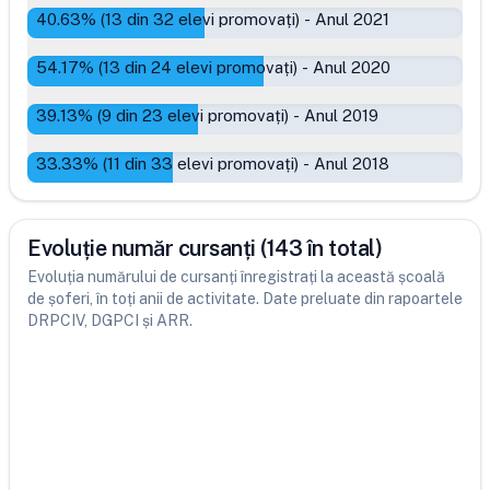
40.63
% (
13
din
32
elevi promovați)
-
Anul 2021
54.17
% (
13
din
24
elevi promovați)
-
Anul 2020
39.13
% (
9
din
23
elevi promovați)
-
Anul 2019
33.33
% (
11
din
33
elevi promovați)
-
Anul 2018
Evoluție număr cursanți (143 în total)
Evoluția numărului de cursanți înregistrați la această școală
de șoferi, în toți anii de activitate. Date preluate din rapoartele
DRPCIV, DGPCI și ARR.