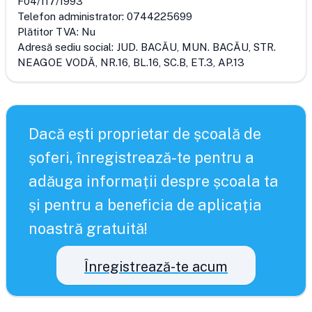
F04/117/1993
Telefon administrator:
0744225699
Plătitor TVA:
Nu
Adresă sediu social:
JUD. BACĂU, MUN. BACĂU, STR.
NEAGOE VODĂ, NR.16, BL.16, SC.B, ET.3, AP.13
Dacă ești proprietar de școală de
șoferi, înregistrează-te pentru a
adăuga informații despre școala ta
și pentru a beneficia de aplicația
noastră gratuită!
Înregistrează-te acum