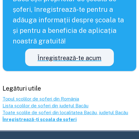
șoferi, înregistrează-te pentru a
adăuga informații despre școala ta
și pentru a beneficia de aplicația
noastră gratuită!
Înregistrează-te acum
Legături utile
Topul școlilor de șoferi din România
Lista școlilor de șoferi din județul
Bacău
Toate școlile de șoferi din localitatea
Bacău
, județul
Bacău
Înregistrează-ți școala de șoferi