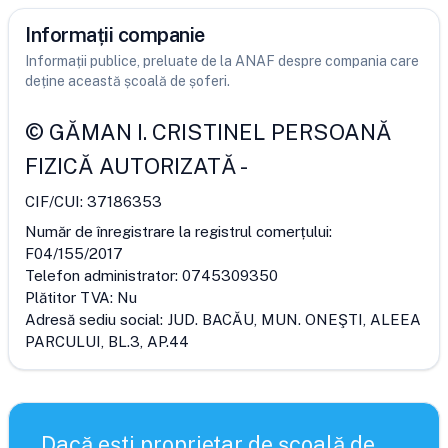
Informații companie
Informații publice, preluate de la ANAF despre compania care
deține această școală de șoferi.
©
GĂMAN I. CRISTINEL PERSOANĂ
FIZICĂ AUTORIZATĂ
-
CIF/CUI:
37186353
Număr de înregistrare la registrul comerțului:
F04/155/2017
Telefon administrator:
0745309350
Plătitor TVA:
Nu
Adresă sediu social:
JUD. BACĂU, MUN. ONEŞTI, ALEEA
PARCULUI, BL.3, AP.44
Dacă ești proprietar de școală de