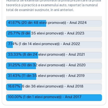
Numărul de examinări promovate la prima prezentare la proba
teoretică și practică a examenului auto, raportat la numărul
total de examinări susținute, în anii anteriori.
41.67
% (
20
din
48
elevi promovați)
-
Anul 2024
25.71
% (
9
din
35
elevi promovați)
-
Anul 2023
7.14
% (
1
din
14
elevi promovați)
-
Anul 2022
33.33
% (
8
din
24
elevi promovați)
-
Anul 2021
31.25
% (
10
din
32
elevi promovați)
-
Anul 2020
31.43
% (
11
din
35
elevi promovați)
-
Anul 2019
16.67
% (
6
din
36
elevi promovați)
-
Anul 2018
100.00
% (
1
din
1
elevi promovați)
-
Anul 2017