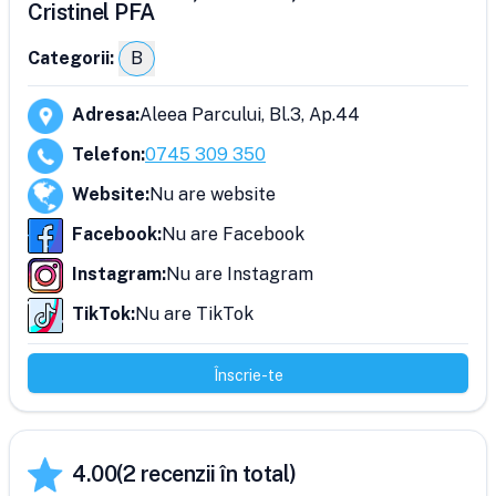
Cristinel PFA
Categorii:
B
Adresa
:
Aleea Parcului, Bl.3, Ap.44
Telefon
:
0745 309 350
Website
:
Nu are website
Facebook
:
Nu are Facebook
Instagram
:
Nu are Instagram
TikTok
:
Nu are TikTok
Înscrie-te
4.00
(
2
recenzii în total)