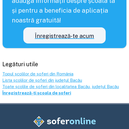
adăuga informații despre școala ta
și pentru a beneficia de aplicația
noastră gratuită!
Înregistrează-te acum
Legături utile
Topul școlilor de șoferi din România
Lista școlilor de șoferi din județul
Bacău
Toate școlile de șoferi din localitatea
Bacău
, județul
Bacău
Înregistrează-ți școala de șoferi