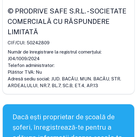
©
PRODRIVE SAFE S.R.L.
-
SOCIETATE
COMERCIALĂ CU RĂSPUNDERE
LIMITATĂ
CIF/CUI:
50242809
Număr de înregistrare la registrul comerțului:
J04/1009/2024
Telefon administrator:
Plătitor TVA:
Nu
Adresă sediu social:
JUD. BACĂU, MUN. BACĂU, STR.
ARDEALULUI, NR.7, BL.7, SC.B, ET.4, AP.13
Dacă ești proprietar de școală de
șoferi, înregistrează-te pentru a