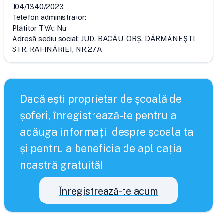
J04/1340/2023
Telefon administrator:
Plătitor TVA:
Nu
Adresă sediu social:
JUD. BACĂU, ORŞ. DĂRMĂNEŞTI,
STR. RAFINĂRIEI, NR.27A
Dacă ești proprietar de școală de
șoferi, înregistrează-te pentru a
adăuga informații despre școala ta
și pentru a beneficia de aplicația
noastră gratuită!
Înregistrează-te acum