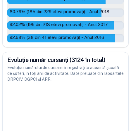
80.79
% (
185
din
229
elevi promovați)
-
Anul 2018
92.02
% (
196
din
213
elevi promovați)
-
Anul 2017
92.68
% (
38
din
41
elevi promovați)
-
Anul 2016
Evoluție număr cursanți (3124 în total)
Evoluția numărului de cursanți înregistrați la această școală
de șoferi, în toți anii de activitate. Date preluate din rapoartele
DRPCIV, DGPCI și ARR.