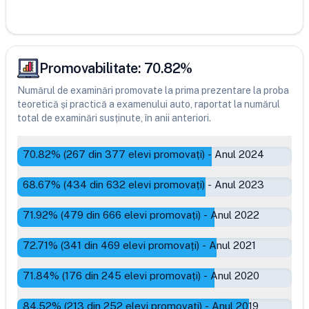
Promovabilitate:
70.82
%
Numărul de examinări promovate la prima prezentare la proba
teoretică și practică a examenului auto, raportat la numărul
total de examinări susținute, în anii anteriori.
70.82
% (
267
din
377
elevi promovați)
-
Anul 2024
68.67
% (
434
din
632
elevi promovați)
-
Anul 2023
71.92
% (
479
din
666
elevi promovați)
-
Anul 2022
72.71
% (
341
din
469
elevi promovați)
-
Anul 2021
71.84
% (
176
din
245
elevi promovați)
-
Anul 2020
84.52
% (
213
din
252
elevi promovați)
-
Anul 2019