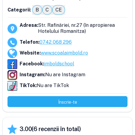
Categorii:
B
C
CE
Adresa
:
Str. Rafinăriei, nr.27 (în apropierea
Hotelului Romanitza)
Telefon
:
0742 068 296
Website
:
www.scoalaimbold.ro
Facebook
:
imboldschool
Instagram
:
Nu are Instagram
TikTok
:
Nu are TikTok
Înscrie-te
3.00
(
6
recenzii în total)