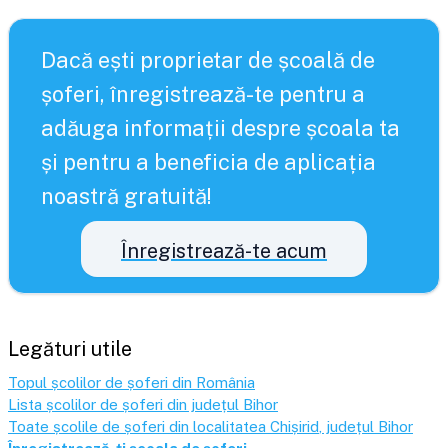
Dacă ești proprietar de școală de
șoferi, înregistrează-te pentru a
adăuga informații despre școala ta
și pentru a beneficia de aplicația
noastră gratuită!
Înregistrează-te acum
Legături utile
Topul școlilor de șoferi din România
Lista școlilor de șoferi din județul
Bihor
Toate școlile de șoferi din localitatea
Chișirid
, județul
Bihor