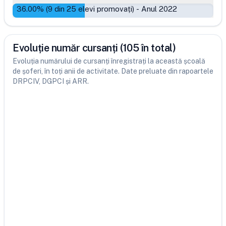
36.00
% (
9
din
25
elevi promovați)
-
Anul 2022
Evoluție număr cursanți (105 în total)
Evoluția numărului de cursanți înregistrați la această școală
de șoferi, în toți anii de activitate. Date preluate din rapoartele
DRPCIV, DGPCI și ARR.