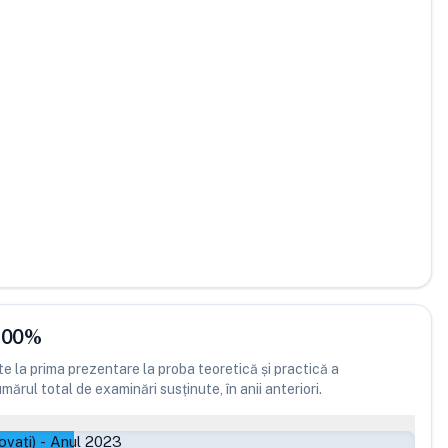
.00
%
 la prima prezentare la proba teoretică și practică a
ărul total de examinări susținute, în anii anteriori.
ovați)
-
Anul 2023