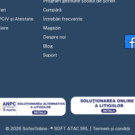
Program gestiune școala de șoferi
eri
Cumpără
PCIV și Atestate
Întrebări frecvente
tiere
Magazin
Despre noi
Blog
Suport
©
2026
SoferOnline - ® SOFT ATAC SRL |
Termeni și condiții