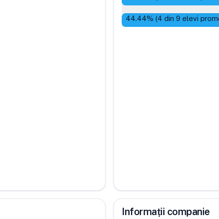
44.44
% (
4
din
9
elevi prom
Informații companie