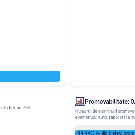
Promovabilitate:
0
 Toth F. Ioan PFA
Numărul de examinări promovate
examenului auto, raportat la num
44.44
% (
4
din
9
elevi prom