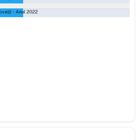
ovați)
-
Anul 2022