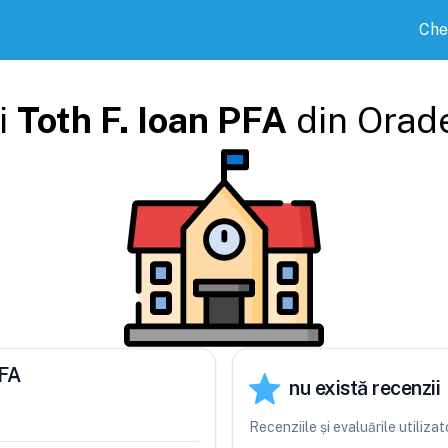
Che
i
Toth F. Ioan PFA
din
Orad
PFA
nu există recenzii
Recenziile și evaluările utiliza