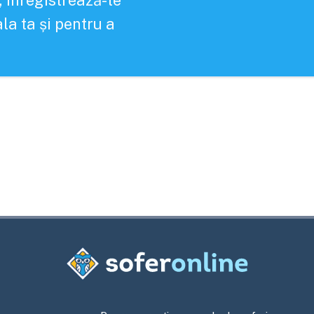
, înregistrează-te
la ta și pentru a