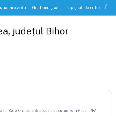
stionare auto
Gestiune școli
Top școli de șoferi
ea
, județul
Bihor
torilor SoferOnline pentru școala de șoferi Toth F. Ioan PFA