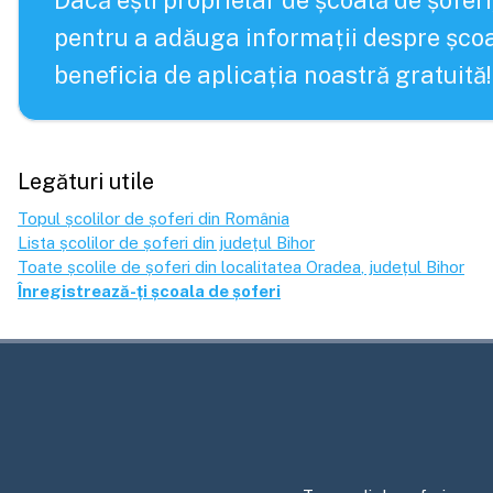
Dacă ești proprietar de școală de șoferi
pentru a adăuga informații despre școa
beneficia de aplicația noastră gratuită!
Legături utile
Topul școlilor de șoferi din România
Lista școlilor de șoferi din județul
Bihor
Toate școlile de șoferi din localitatea
Oradea
, județul
Bihor
Înregistrează-ți școala de șoferi