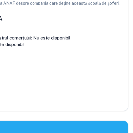
e la ANAF despre compania care deține această școală de șoferi.
A
-
strul comerțului:
Nu este disponibil
e disponibil