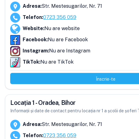
Adresa
:
Str. Mestesugarilor, Nr. 71
Telefon
:
0723 356 059
Website
:
Nu are website
Facebook
:
Nu are Facebook
Instagram
:
Nu are Instagram
TikTok
:
Nu are TikTok
Înscrie-te
Locația 1 - Oradea, Bihor
Informații și date de contact pentru locația nr 1 a școlii de șoferi
Adresa
:
Str. Mestesugarilor, Nr. 71
Telefon
:
0723 356 059