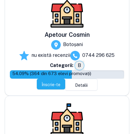
Apetour Cosmin
Botoșani
nu există recenzii
0744 296 625
Categorii:
B
54.09
% (
364
din
673
elevi promovați)
Înscrie-te
Detalii