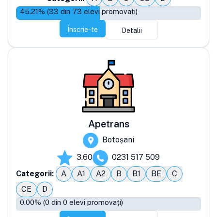
45.21
% (
33
din
73
elevi promovați)
Înscrie-te
Detalii
Apetrans
Botoșani
3.60
0231 517 509
Categorii:
A
A1
A2
B
B1
BE
C
CE
D
0.00
% (
0
din
0
elevi promovați)