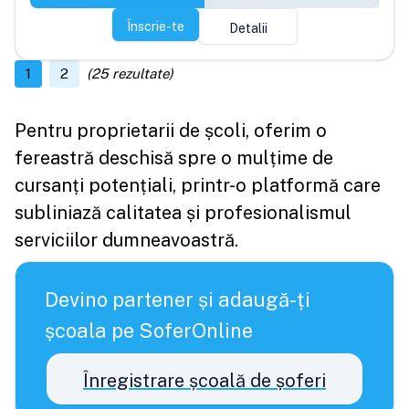
Înscrie-te
Detalii
1
2
(
25
rezultate)
Pentru proprietarii de școli, oferim o
fereastră deschisă spre o mulțime de
cursanți potențiali, printr-o platformă care
subliniază calitatea și profesionalismul
serviciilor dumneavoastră.
Devino partener și adaugă-ți
școala pe SoferOnline
Înregistrare școală de șoferi