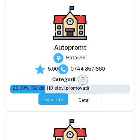
Autopromt
Botoșani
5.00
0744 857 860
Categorii:
B
29.09
% (
32
din
110
elevi promovați)
Înscrie-te
Detalii