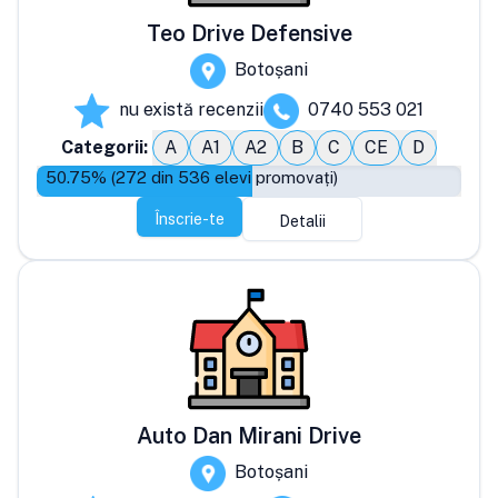
Teo Drive Defensive
Botoșani
nu există recenzii
0740 553 021
Categorii:
A
A1
A2
B
C
CE
D
50.75
% (
272
din
536
elevi promovați)
Înscrie-te
Detalii
Auto Dan Mirani Drive
Botoșani