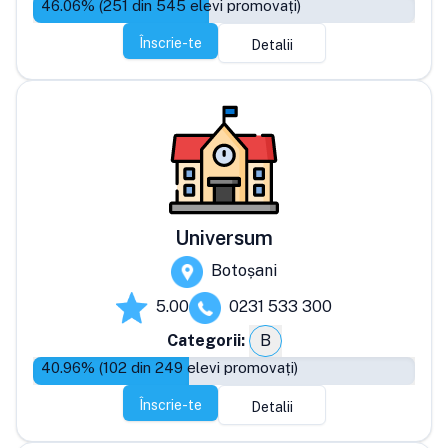
46.06
% (
251
din
545
elevi promovați)
Înscrie-te
Detalii
Universum
Botoșani
5.00
0231 533 300
Categorii:
B
40.96
% (
102
din
249
elevi promovați)
Înscrie-te
Detalii