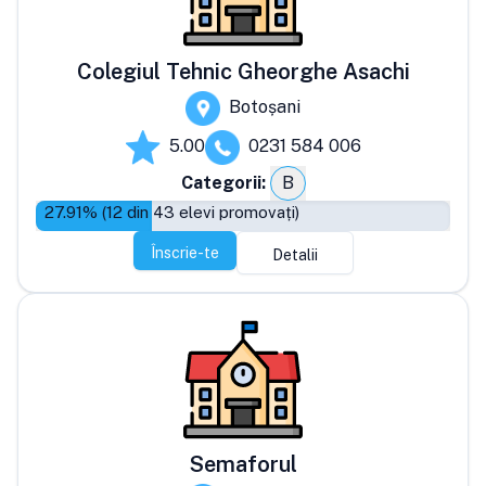
Colegiul Tehnic Gheorghe Asachi
Botoșani
5.00
0231 584 006
Categorii:
B
27.91
% (
12
din
43
elevi promovați)
Înscrie-te
Detalii
Semaforul