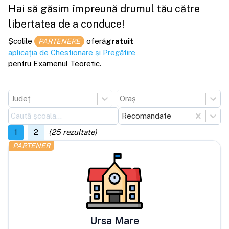
Hai să găsim împreună drumul tău către
libertatea de a conduce!
Școlile
oferă
gratuit
PARTENERE
aplicația de Chestionare și Pregătire
pentru Examenul Teoretic.
Județ
Oraș
Recomandate
1
2
(
25
rezultate)
PARTENER
Ursa Mare