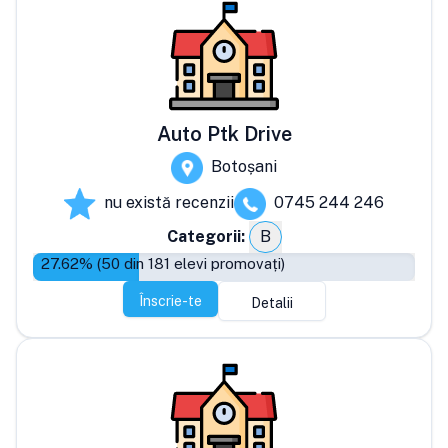
Auto Ptk Drive
Botoșani
nu există recenzii
0745 244 246
Categorii:
B
27.62
% (
50
din
181
elevi promovați)
Înscrie-te
Detalii