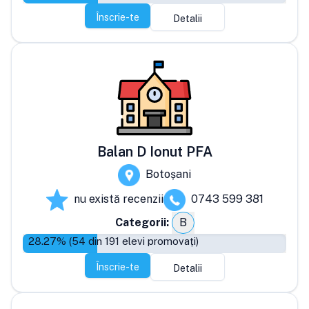
Înscrie-te
Detalii
Balan D Ionut PFA
Botoșani
nu există recenzii
0743 599 381
Categorii:
B
28.27
% (
54
din
191
elevi promovați)
Înscrie-te
Detalii