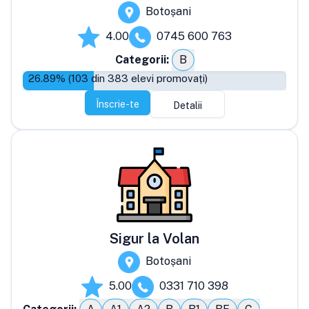
Botoșani
4.00
0745 600 763
Categorii:
B
26.89
% (
103
din
383
elevi promovați)
Înscrie-te
Detalii
Sigur la Volan
Botoșani
5.00
0331 710 398