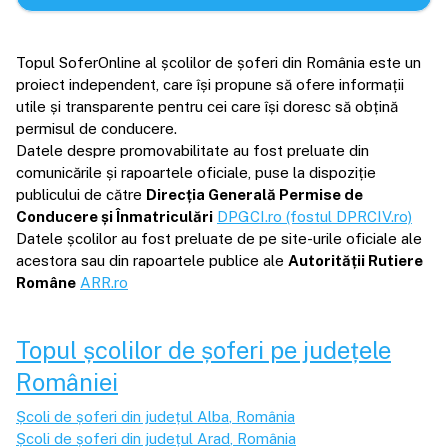
Topul SoferOnline al școlilor de șoferi din România este un
proiect independent, care își propune să ofere informații
utile și transparente pentru cei care își doresc să obțină
permisul de conducere.
Datele despre promovabilitate au fost preluate din
comunicările și rapoartele oficiale, puse la dispoziție
publicului de către
Direcția Generală Permise de
Conducere și Înmatriculări
DPGCI.ro (fostul DPRCIV.ro)
Datele școlilor au fost preluate de pe site-urile oficiale ale
acestora sau din rapoartele publice ale
Autorității Rutiere
Române
ARR.ro
Topul școlilor de șoferi pe județele
României
Școli de șoferi din județul
Alba
, România
Școli de șoferi din județul
Arad
, România