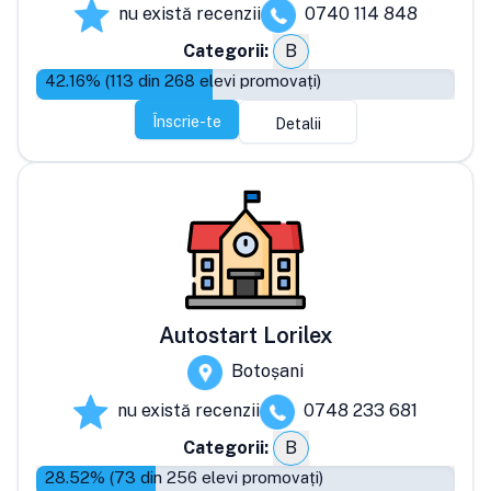
nu există recenzii
0740 114 848
Categorii:
B
42.16
% (
113
din
268
elevi promovați)
Înscrie-te
Detalii
Autostart Lorilex
Botoșani
nu există recenzii
0748 233 681
Categorii:
B
28.52
% (
73
din
256
elevi promovați)