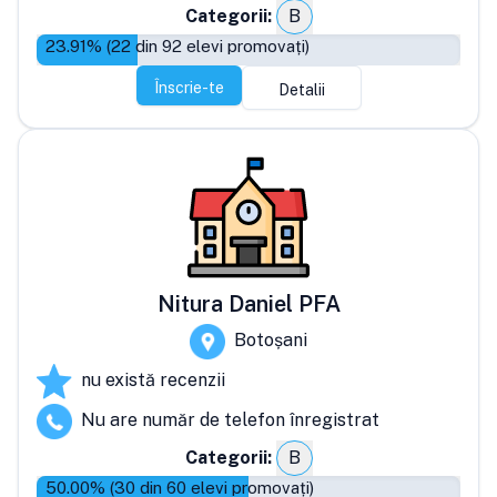
Categorii:
B
23.91
% (
22
din
92
elevi promovați)
Înscrie-te
Detalii
Nitura Daniel PFA
Botoșani
nu există recenzii
Nu are număr de telefon înregistrat
Categorii:
B
50.00
% (
30
din
60
elevi promovați)