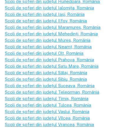
Școli de șoferi din județul
Hunedoara
, România
Școli de șoferi din județul
Ialomița
, România
Școli de șoferi din județul
Iași
, România
Școli de șoferi din județul
Ilfov
, România
Școli de șoferi din județul
Maramureș
, România
Școli de șoferi din județul
Mehedinți
, România
Școli de șoferi din județul
Mureș
, România
Școli de șoferi din județul
Neamț
, România
Școli de șoferi din județul
Olt
, România
Școli de șoferi din județul
Prahova
, România
Școli de șoferi din județul
Satu Mare
, România
Școli de șoferi din județul
Sălaj
, România
Școli de șoferi din județul
Sibiu
, România
Școli de șoferi din județul
Suceava
, România
Școli de șoferi din județul
Teleorman
, România
Școli de șoferi din județul
Timiș
, România
Școli de șoferi din județul
Tulcea
, România
Școli de șoferi din județul
Vaslui
, România
Școli de șoferi din județul
Vîlcea
, România
Școli de șoferi din județul
Vrancea
, România