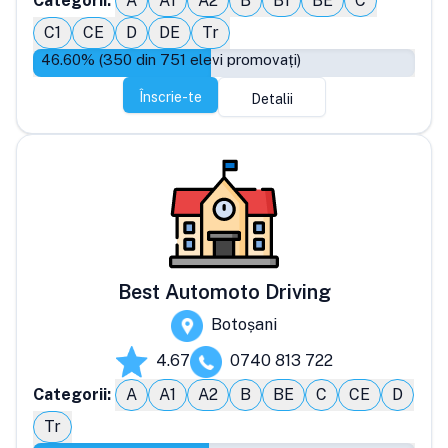
Categorii:
A
A1
A2
B
B1
BE
C
C1
CE
D
DE
Tr
46.60
% (
350
din
751
elevi promovați)
Înscrie-te
Detalii
Best Automoto Driving
Botoșani
4.67
0740 813 722
Categorii:
A
A1
A2
B
BE
C
CE
D
Tr