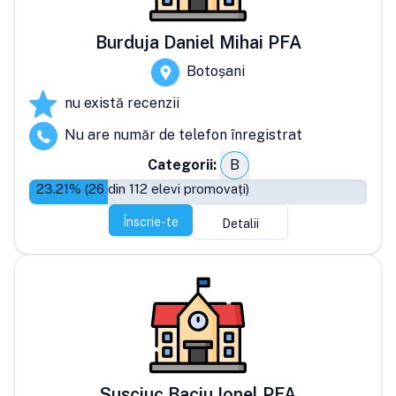
Burduja Daniel Mihai PFA
Botoșani
nu există recenzii
Nu are număr de telefon înregistrat
Categorii:
B
23.21
% (
26
din
112
elevi promovați)
Înscrie-te
Detalii
Susciuc Baciu Ionel PFA