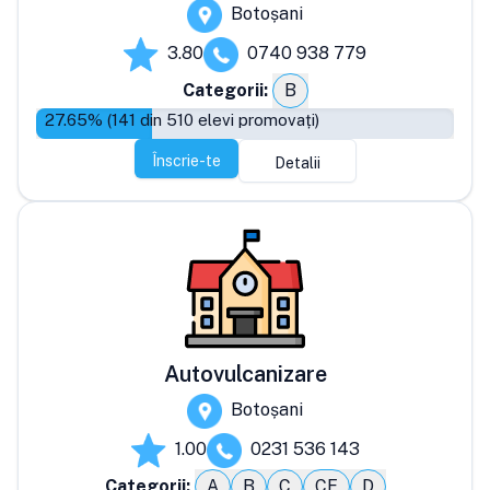
Botoșani
3.80
0740 938 779
Categorii:
B
27.65
% (
141
din
510
elevi promovați)
Înscrie-te
Detalii
Autovulcanizare
Botoșani
1.00
0231 536 143
Categorii:
A
B
C
CE
D