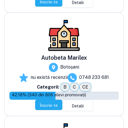
Înscrie-te
Detalii
Autobeta Marilex
Botoșani
nu există recenzii
0748 233 681
Categorii:
B
C
CE
42.18
% (
340
din
806
elevi promovați)
Înscrie-te
Detalii