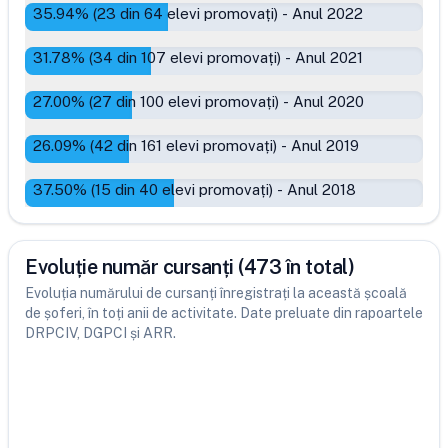
35.94
% (
23
din
64
elevi promovați)
-
Anul 2022
31.78
% (
34
din
107
elevi promovați)
-
Anul 2021
27.00
% (
27
din
100
elevi promovați)
-
Anul 2020
26.09
% (
42
din
161
elevi promovați)
-
Anul 2019
37.50
% (
15
din
40
elevi promovați)
-
Anul 2018
Evoluție număr cursanți (473 în total)
Evoluția numărului de cursanți înregistrați la această școală
de șoferi, în toți anii de activitate. Date preluate din rapoartele
DRPCIV, DGPCI și ARR.