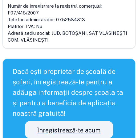
Număr de înregistrare la registrul comerțului:
F07/418/2007
Telefon administrator:
0752584813
Plătitor TVA:
Nu
Adresă sediu social:
JUD. BOTOŞANI, SAT VLĂSINEŞTI
COM. VLĂSINEŞTI,
Dacă ești proprietar de școală de
șoferi, înregistrează-te pentru a
adăuga informații despre școala ta
și pentru a beneficia de aplicația
noastră gratuită!
Înregistrează-te acum