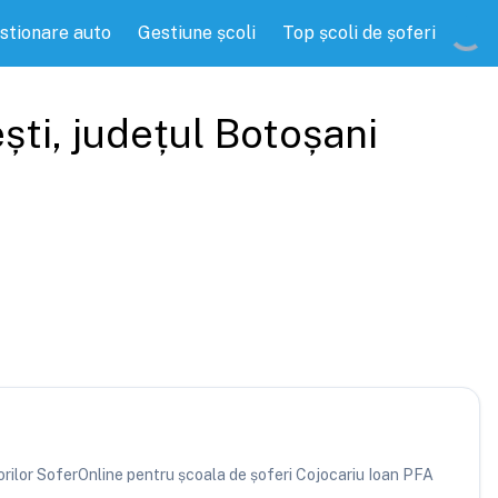
stionare auto
Gestiune școli
Top școli de șoferi
ști
, județul
Botoșani
atorilor SoferOnline pentru școala de șoferi Cojocariu Ioan PFA