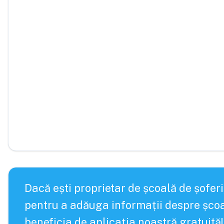
Dacă ești proprietar de școală de șoferi
pentru a adăuga informații despre școa
beneficia de aplicația noastră gratuită!