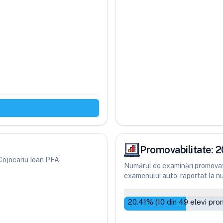
Promovabilitate:
2
i Cojocariu Ioan PFA
Numărul de examinări promovate
examenului auto, raportat la num
20.41
% (
10
din
49
elevi pro