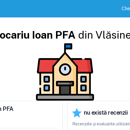
Che
ocariu Ioan PFA
din
Vlăsine
an PFA
nu există recenzii
Recenziile și evaluările utiliz