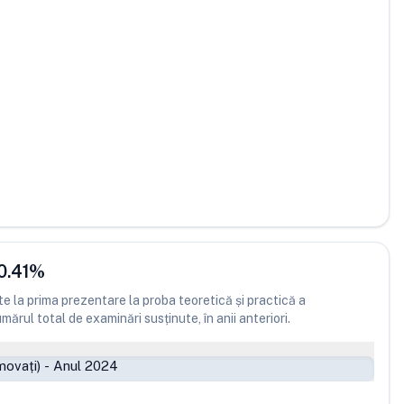
0.41
%
 la prima prezentare la proba teoretică și practică a
ărul total de examinări susținute, în anii anteriori.
movați)
-
Anul 2024