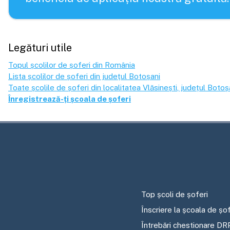
Legături utile
Topul școlilor de șoferi din România
Lista școlilor de șoferi din județul
Botoșani
Toate școlile de șoferi din localitatea
Vlăsinești
, județul
Botoș
Înregistrează-ți școala de șoferi
Top școli de șoferi
Înscriere la școala de șof
Întrebări chestionare DR