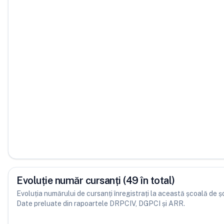
Evoluție număr cursanți (49 în total)
Evoluția numărului de cursanți înregistrați la această școală de șofe
Date preluate din rapoartele DRPCIV, DGPCI și ARR.