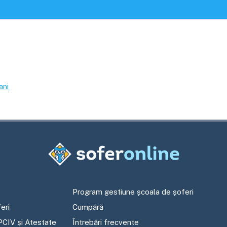
ani
Program gestiune școala de șoferi
eri
Cumpără
PCIV și Atestate
Întrebări frecvente