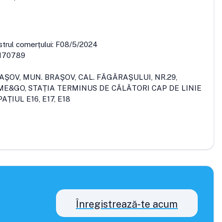
strul comerțului:
F08/5/2024
170789
RAŞOV, MUN. BRAŞOV, CAL. FĂGĂRAŞULUI, NR.29,
&GO, STAȚIA TERMINUS DE CĂLĂTORI CAP DE LINIE
ȚIUL E16, E17, E18
Înregistrează-te acum