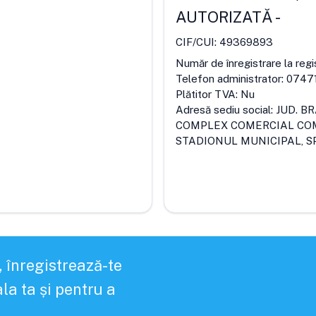
AUTORIZATĂ
-
CIF/CUI:
49369893
Număr de înregistrare la regi
Telefon administrator:
0747
Plătitor TVA:
Nu
Adresă sediu social:
JUD. B
COMPLEX COMERCIAL COME
STADIONUL MUNICIPAL, SPA
, înregistrează-te
la ta și pentru a