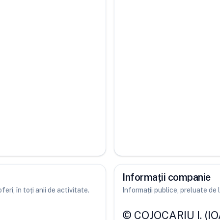
Informații companie
ri, în toți anii de activitate.
Informații publice, preluate d
©
COJOCARIU I. (