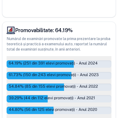
Promovabilitate:
64.19
%
Numărul de examinări promovate la prima prezentare la proba
teoretică și practică a examenului auto, raportat la numărul
total de examinări susținute, în anii anteriori.
64.19
% (
251
din
391
elevi promovați)
-
Anul 2024
61.73
% (
150
din
243
elevi promovați)
-
Anul 2023
54.84
% (
85
din
155
elevi promovați)
-
Anul 2022
39.29
% (
44
din
112
elevi promovați)
-
Anul 2021
44.80
% (
56
din
125
elevi promovați)
-
Anul 2020