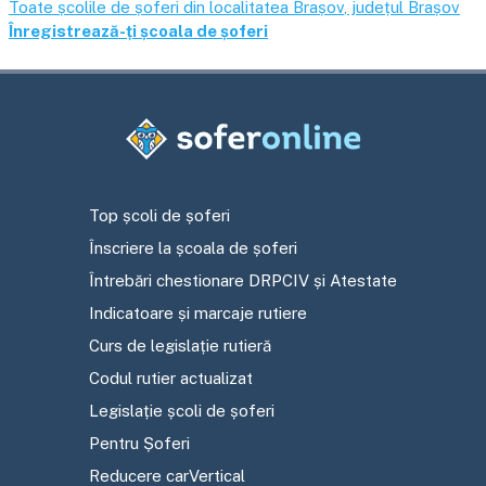
Toate școlile de șoferi din localitatea
Brașov
, județul
Brașov
Înregistrează-ți școala de șoferi
Top școli de șoferi
Înscriere la școala de șoferi
Întrebări chestionare DRPCIV și Atestate
Indicatoare și marcaje rutiere
Curs de legislație rutieră
Codul rutier actualizat
Legislație școli de șoferi
Pentru Șoferi
Reducere carVertical