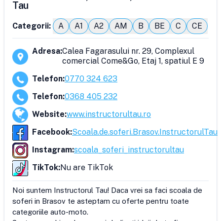
Tau
Categorii:
A
A1
A2
AM
B
BE
C
CE
Adresa
:
Calea Fagarasului nr. 29, Complexul
comercial Come&Go, Etaj 1, spatiul E 9
Telefon
:
0770 324 623
Telefon
:
0368 405 232
Website
:
www.instructorultau.ro
Facebook
:
Scoala.de.soferi.Brasov.InstructorulTau
Instagram
:
scoala_soferi_instructorultau
TikTok
:
Nu are TikTok
Noi suntem Instructorul Tau! Daca vrei sa faci scoala de 
soferi in Brasov te asteptam cu oferte pentru toate 
categoriile auto-moto.
