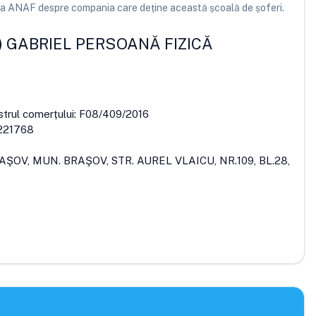
e la ANAF despre compania care deține această școală de șoferi.
) GABRIEL PERSOANĂ FIZICĂ
strul comerțului:
F08/409/2016
221768
AŞOV, MUN. BRAŞOV, STR. AUREL VLAICU, NR.109, BL.28,