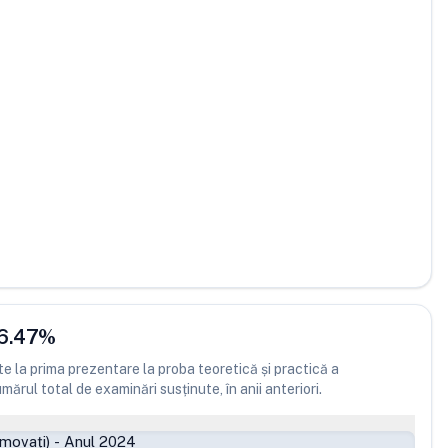
6.47
%
 la prima prezentare la proba teoretică și practică a
ărul total de examinări susținute, în anii anteriori.
movați)
-
Anul 2024