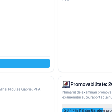
Promovabilitate:
2
i Mihai Niculae Gabriel PFA
Numărul de examinări promovate
examenului auto, raportat la num
26.47
% (
18
din
68
elevi pro