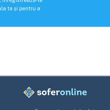
, înregistrează-te
la ta și pentru a