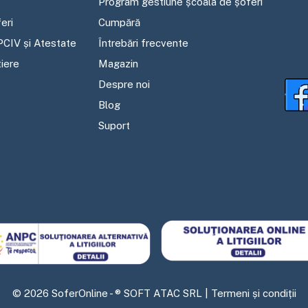
Program gestiune școala de șoferi
eri
Cumpără
PCIV și Atestate
Întrebări frecvente
tiere
Magazin
Despre noi
Blog
Suport
©
2026
SoferOnline - ® SOFT ATAC SRL |
Termeni și condiții