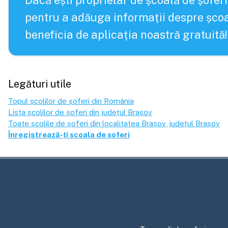
Dacă ești proprietar de școală de șoferi
pentru a adăuga informații despre școa
beneficia de aplicația noastră gratuită!
Legături utile
Topul școlilor de șoferi din România
Lista școlilor de șoferi din județul
Brașov
Toate școlile de șoferi din localitatea
Brașov
, județul
Brașov
Înregistrează-ți școala de șoferi