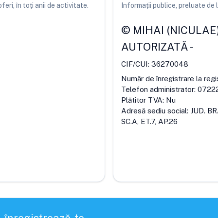
ri, în toți anii de activitate.
Informații publice, preluate d
©
MIHAI (NICULAE
AUTORIZATĂ
-
CIF/CUI:
36270048
Număr de înregistrare la regi
Telefon administrator:
0722
Plătitor TVA:
Nu
Adresă sediu social:
JUD. BR
SC.A, ET.7, AP.26