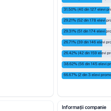
31.50
% (
40
din
127
elevi pr
29.21
% (
52
din
178
elevi pr
29.31
% (
51
din
174
elevi pr
26.71
% (
39
din
146
elevi pr
26.42
% (
42
din
159
elevi p
38.62
% (
56
din
145
elevi p
66.67
% (
2
din
3
elevi promo
Informații companie