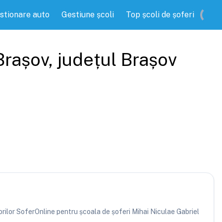
stionare auto
Gestiune școli
Top școli de șoferi
Brașov
, județul
Brașov
torilor SoferOnline pentru școala de șoferi Mihai Niculae Gabriel