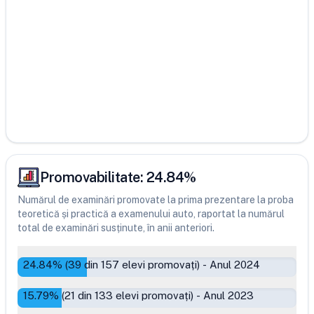
Promovabilitate:
24.84
%
Numărul de examinări promovate la prima prezentare la proba
teoretică și practică a examenului auto, raportat la numărul
total de examinări susținute, în anii anteriori.
24.84
% (
39
din
157
elevi promovați)
-
Anul 2024
15.79
% (
21
din
133
elevi promovați)
-
Anul 2023