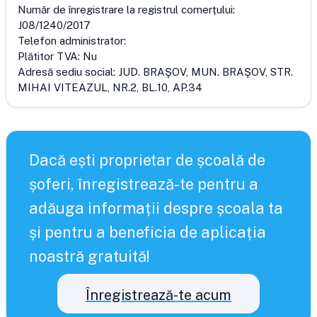
Număr de înregistrare la registrul comerțului:
J08/1240/2017
Telefon administrator:
Plătitor TVA:
Nu
Adresă sediu social:
JUD. BRAŞOV, MUN. BRAŞOV, STR.
MIHAI VITEAZUL, NR.2, BL.10, AP.34
Dacă ești proprietar de școală de
șoferi, înregistrează-te pentru a
adăuga informații despre școala ta
și pentru a beneficia de aplicația
noastră gratuită!
Înregistrează-te acum