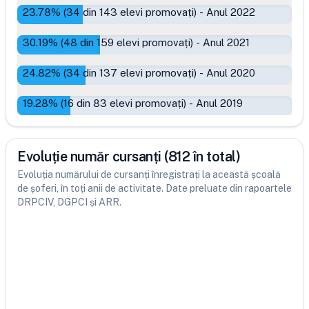
23.78
% (
34
din
143
elevi promovați)
-
Anul 2022
30.19
% (
48
din
159
elevi promovați)
-
Anul 2021
24.82
% (
34
din
137
elevi promovați)
-
Anul 2020
19.28
% (
16
din
83
elevi promovați)
-
Anul 2019
Evoluție număr cursanți (812 în total)
Evoluția numărului de cursanți înregistrați la această școală
de șoferi, în toți anii de activitate. Date preluate din rapoartele
DRPCIV, DGPCI și ARR.