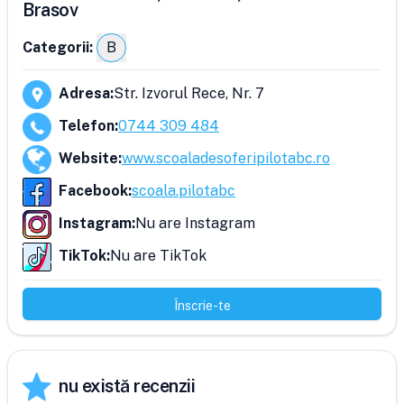
Brasov
Categorii:
B
Adresa
:
Str. Izvorul Rece, Nr. 7
Telefon
:
0744 309 484
Website
:
www.scoaladesoferipilotabc.ro
Facebook
:
scoala.pilotabc
Instagram
:
Nu are Instagram
TikTok
:
Nu are TikTok
Înscrie-te
nu există recenzii