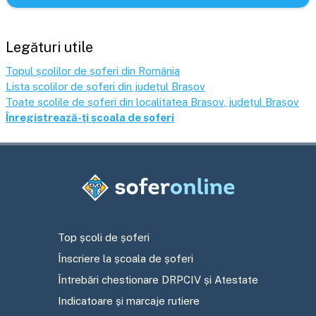
Legături utile
Topul școlilor de șoferi din România
Lista școlilor de șoferi din județul
Brașov
Toate școlile de șoferi din localitatea
Brașov
, județul
Brașov
Înregistrează-ți școala de șoferi
Top școli de șoferi
Înscriere la școala de șoferi
Întrebări chestionare DRPCIV și Atestate
Indicatoare și marcaje rutiere