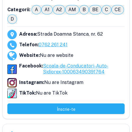
Categorii:
A
A1
A2
AM
B
BE
C
CE
D
Adresa
:
Strada Doamna Stanca, nr. 62
Telefon
:
0762 261 241
Website
:
Nu are website
Facebook
:
Scoala-de-Conducatori-Auto-
Sidiorex-100063490391764
Instagram
:
Nu are Instagram
TikTok
:
Nu are TikTok
Înscrie-te