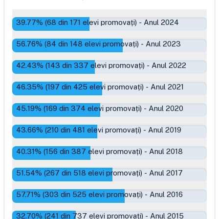
39.77
% (
68
din
171
elevi promovați)
-
Anul 2024
56.76
% (
84
din
148
elevi promovați)
-
Anul 2023
42.43
% (
143
din
337
elevi promovați)
-
Anul 2022
46.35
% (
197
din
425
elevi promovați)
-
Anul 2021
45.19
% (
169
din
374
elevi promovați)
-
Anul 2020
43.66
% (
210
din
481
elevi promovați)
-
Anul 2019
40.31
% (
156
din
387
elevi promovați)
-
Anul 2018
51.54
% (
267
din
518
elevi promovați)
-
Anul 2017
57.71
% (
303
din
525
elevi promovați)
-
Anul 2016
32.70
% (
241
din
737
elevi promovați)
-
Anul 2015