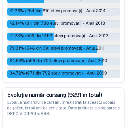
31.36
% (
254
din
810
elevi promovați)
-
Anul 2014
42.14
% (
311
din
738
elevi promovați)
-
Anul 2013
41.23
% (
599
din
1453
elevi promovați)
-
Anul 2012
79.31
% (
548
din
691
elevi promovați)
-
Anul 2011
84.66
% (
596
din
704
elevi promovați)
-
Anul 2010
84.72
% (
671
din
792
elevi promovați)
-
Anul 2009
Evoluție număr cursanți (9291 în total)
Evoluția numărului de cursanți înregistrați la această școală
de șoferi, în toți anii de activitate. Date preluate din rapoartele
DRPCIV, DGPCI și ARR.