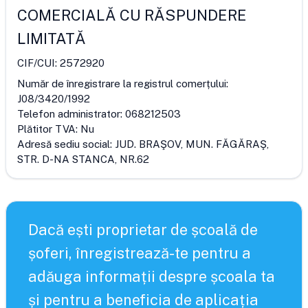
COMERCIALĂ CU RĂSPUNDERE
LIMITATĂ
CIF/CUI:
2572920
Număr de înregistrare la registrul comerțului:
J08/3420/1992
Telefon administrator:
068212503
Plătitor TVA:
Nu
Adresă sediu social:
JUD. BRAŞOV, MUN. FĂGĂRAŞ,
STR. D-NA STANCA, NR.62
Dacă ești proprietar de școală de
șoferi, înregistrează-te pentru a
adăuga informații despre școala ta
și pentru a beneficia de aplicația