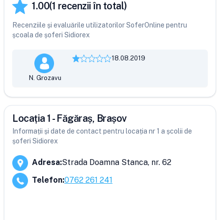
1.00
(
1
recenzii în total)
Recenziile și evaluările utilizatorilor SoferOnline pentru
școala de șoferi Sidiorex
18.08.2019
N. Grozavu
Locația 1 - Făgăraș, Brașov
Informații și date de contact pentru locația nr 1 a școlii de
șoferi Sidiorex
Adresa
:
Strada Doamna Stanca, nr. 62
Telefon
:
0762 261 241