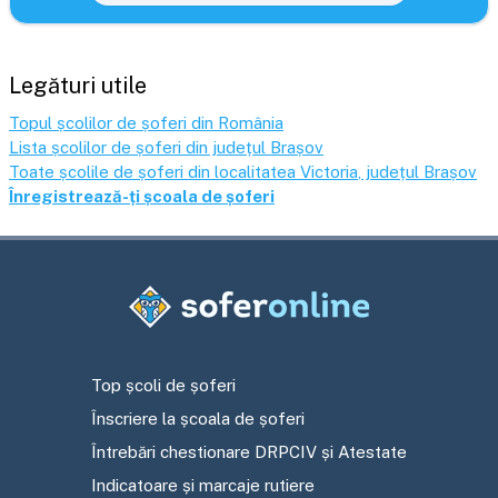
Legături utile
Topul școlilor de șoferi din România
Lista școlilor de șoferi din județul
Brașov
Toate școlile de șoferi din localitatea
Victoria
, județul
Brașov
Înregistrează-ți școala de șoferi
Top școli de șoferi
Înscriere la școala de șoferi
Întrebări chestionare DRPCIV și Atestate
Indicatoare și marcaje rutiere