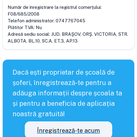
Număr de înregistrare la registrul comerțului:
F08/685/2008
Telefon administrator:
0747767045
Plătitor TVA:
Nu
Adresă sediu social:
JUD. BRAŞOV, ORŞ. VICTORIA, STR.
ALBOTA, BL.10, SC.A, ET.3, AP.13
Dacă ești proprietar de școală de
șoferi, înregistrează-te pentru a
adăuga informații despre școala ta
și pentru a beneficia de aplicația
noastră gratuită!
Înregistrează-te acum