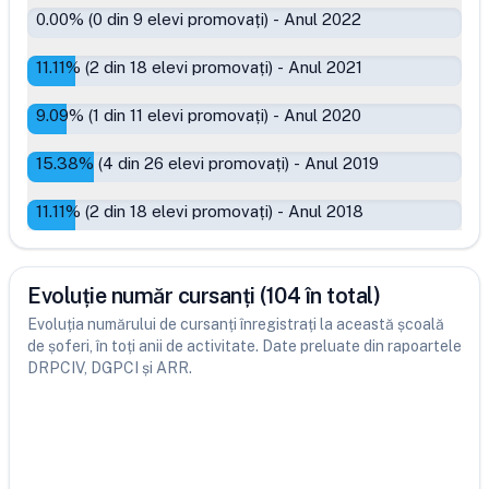
0.00
% (
0
din
9
elevi promovați)
-
Anul 2022
11.11
% (
2
din
18
elevi promovați)
-
Anul 2021
9.09
% (
1
din
11
elevi promovați)
-
Anul 2020
15.38
% (
4
din
26
elevi promovați)
-
Anul 2019
11.11
% (
2
din
18
elevi promovați)
-
Anul 2018
Evoluție număr cursanți (104 în total)
Evoluția numărului de cursanți înregistrați la această școală
de șoferi, în toți anii de activitate. Date preluate din rapoartele
DRPCIV, DGPCI și ARR.